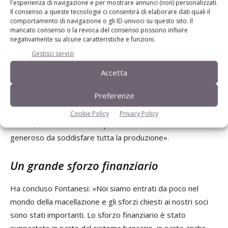
l'esperienza di navigazione e per mostrare annunci (non) personalizzati.
Nella struttura di macellazione di Opas, che conta diverse
Il consenso a queste tecnologie ci consentirà di elaborare dati quali il
certificazioni, da ambientali a certificazioni di processo, le
comportamento di navigazione o gli ID univoci su questo sito. Il
mancato consenso o la revoca del consenso possono influire
lavorazioni di suino dop e non dop vengono fisicamente
negativamente su alcune caratteristiche e funzioni.
separate. Ha commentato Fontanesi: «L’approccio della
Gestisci servizi
nostra coop rimane quello di cercare di soddisfare le
esigenze dei soci allevatori. Le strategie per il futuro, visti i
Accetta
volumi che si stanno producendo, consistono nel guardare
Preferenze
all’estero. Specialmente nella produzione dop con un alto
valore aggiunto bisogna cercare di orientarsi sul mercato
Cookie Policy
Privacy Policy
estero, dal momento che quello nazionale non è così
generoso da soddisfare tutta la produzione».
Un grande sforzo finanziario
Ha concluso Fontanesi: «Noi siamo entrati da poco nel
mondo della macellazione e gli sforzi chiesti ai nostri soci
sono stati importanti. Lo sforzo finanziario è stato
supportato in parte dal sistema bancario, in parte anche