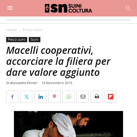
Home
Prezzi suini
Prezzi suini
Suini
Macelli cooperativi,
accorciare la filiera per
dare valore aggiunto
Di Alessandra Ferretti
-
14 Novembre 2016