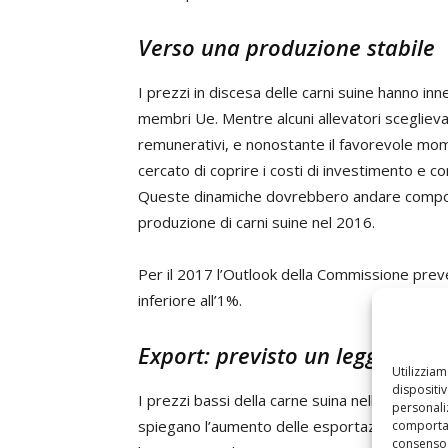
Verso una produzione stabile
I prezzi in discesa delle carni suine hanno inn
membri Ue. Mentre alcuni allevatori sceglieva
remunerativi, e nonostante il favorevole mome
cercato di coprire i costi di investimento e
Queste dinamiche dovrebbero andare componen
produzione di carni suine nel 2016.
Per il 2017 l’Outlook della Commissione pre
inferiore all’1%.
Export: previsto un leggero au
Utilizzia
dispositi
I prezzi bassi della carne suina nell’Ue, un 
personaliz
spiegano l’aumento delle esportazioni verifica
comportam
consenso 