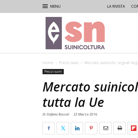
LA RIVISTA
CON
Rivista
di
Suinicoltura
Home
Prezzi suini
Mercato suinicolo: segnali negat
Prezzi suini
Mercato suinicol
tutta la Ue
Di Stefano Boccoli
-
23 Marzo 2016