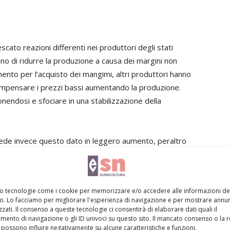
escato reazioni differenti nei produttori degli stati
no di ridurre la produzione a causa dei margini non
nto per l’acquisto dei mangimi, altri produttori hanno
 compensare i prezzi bassi aumentando la produzione.
dosi e sfociare in una stabilizzazione della
vede invece questo dato in leggero aumento, peraltro
mento per il 2016
mo tecnologie come i cookie per memorizzare e/o accedere alle informazioni de
vo. Lo facciamo per migliorare l'esperienza di navigazione e per mostrare annun
euro favorevole e una forte domanda proveniente dall’Asia
zati. Il consenso a queste tecnologie ci consentirà di elaborare dati quali il
tosi nel 2015, che rispetto al 2014 arriva a +9%. Infatti
ento di navigazione o gli ID univoci su questo sito. Il mancato consenso o la 
possono influire negativamente su alcune caratteristiche e funzioni.