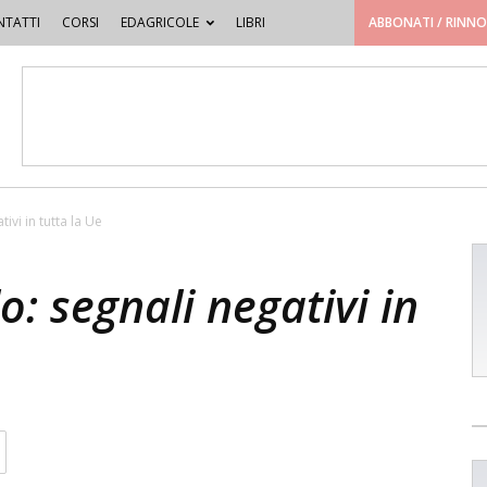
TATTI
CORSI
EDAGRICOLE
LIBRI
ABBONATI / RINN
ivi in tutta la Ue
o: segnali negativi in