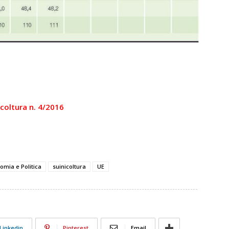
nicoltura n. 4/2016
omia e Politica
suinicoltura
UE
Linkedin
Pinterest
Email