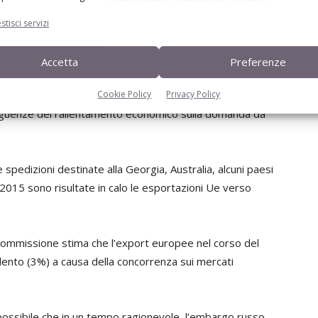
 ha quasi raddoppiato di volume raggiungendo 500 mila
rso Hong Kong. I paesi che hanno registrato le migliori
stisci servizi
ati la Germania, la Spagna e la Danimarca
l totale.
Accetta
Preferenze
Cookie Policy
Privacy Policy
 potrebbe essere influenzato negativamente dal tasso di
seguenze del rallentamento economico sulla domanda da
e spedizioni destinate alla Georgia, Australia, alcuni paesi
l 2015 sono risultate in calo le esportazioni Ue verso
 Commissione stima che l’export europee nel corso del
ento (3%) a causa della concorrenza sui mercati
ossibile che in un tempo ragionevole, l’embargo russo