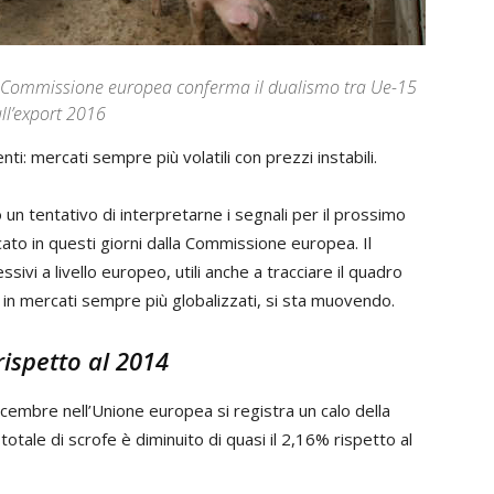
la Commissione europea conferma il dualismo tra Ue-15
ull’export 2016
ti: mercati sempre più volatili con prezzi instabili.
 un tentativo di interpretarne i segnali per il prossimo
cato in questi giorni dalla Commissione europea. Il
ivi a livello europeo, utili anche a tracciare il quadro
 in mercati sempre più globalizzati, si sta muovendo.
rispetto al 2014
cembre nell’Unione europea si registra un calo della
otale di scrofe è diminuito di quasi il 2,16% rispetto al