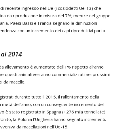
i di recente ingresso nell’Ue (i cosiddetti Ue-13) che
uina da riproduzione in misura del 7%; mentre nel gruppo
nia, Paesi Bassi e Francia segnano le diminuzioni
tendenza con un incremento dei capi riproduttivi pari a
 al 2014
 da allevamento è aumentato dell’1% rispetto all’anno
e questi animali verranno commercializzati nei prossimi
pi da macello.
istrati durante tutto il 2015, il rallentamento della
a metà dell’anno, con un conseguente incremento del
vo è stato registrato in Spagna (+276 mila tonnellate)
 Unito, la Polonia l’Ungheria hanno segnato incrementi.
avveniva da macellazioni nell’Ue-15.