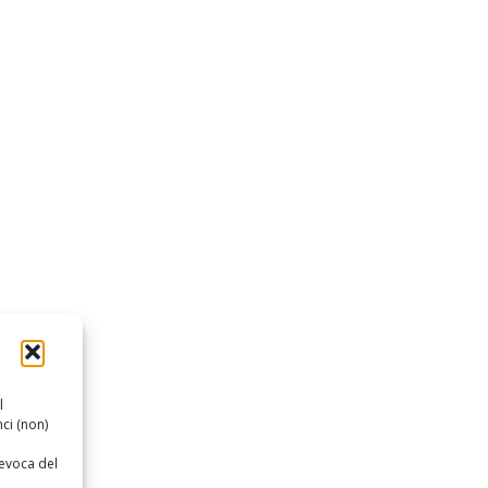
l
ci (non)
revoca del