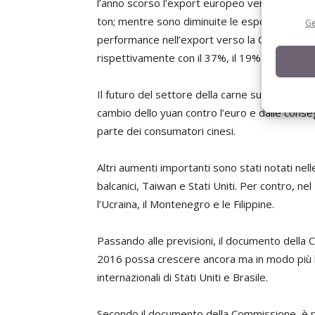
l’anno scorso l’export europeo verso la Cina
ton; mentre sono diminuite le esportazioni ve
Ge
performance nell’export verso la Cina sono st
rispettivamente con il 37%, il 19% e il 15% de
Il futuro del settore della carne suina però
cambio dello yuan contro l’euro e dalle con
parte dei consumatori cinesi.
Altri aumenti importanti sono stati notati nell
balcanici, Taiwan e Stati Uniti. Per contro, ne
l’Ucraina, il Montenegro e le Filippine.
Passando alle previsioni, il documento della
2016 possa crescere ancora ma in modo più l
internazionali di Stati Uniti e Brasile.
Secondo il documento della Commissione, è p