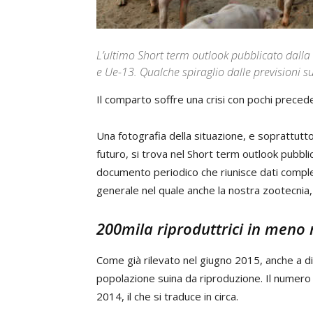
L’ultimo Short term outlook pubblicato dal
e Ue-13. Qualche spiraglio dalle previsioni s
Il comparto soffre una crisi con pochi preceden
Una fotografia della situazione, e soprattutto
futuro, si trova nel Short term outlook pubbli
documento periodico che riunisce dati compless
generale nel quale anche la nostra zootecnia,
200mila riproduttrici in meno 
Come già rilevato nel giugno 2015, anche a di
popolazione suina da riproduzione. Il numero t
2014, il che si traduce in circa.