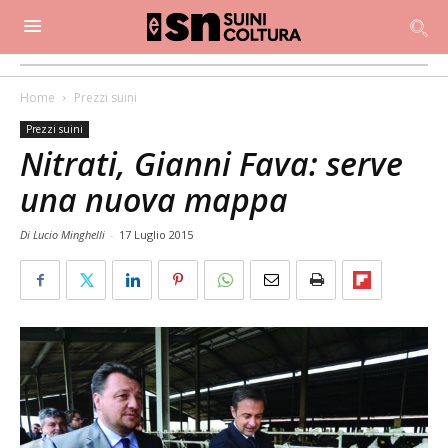
Home
Prezzi suini
Prezzi suini
Nitrati, Gianni Fava: serve
una nuova mappa
Di Lucio Minghelli
-
17 Luglio 2015