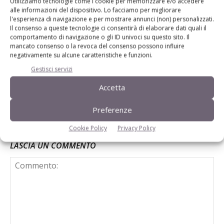
Utilizziamo tecnologie come i cookie per memorizzare e/o accedere
alle informazioni del dispositivo. Lo facciamo per migliorare
Riduzione delle soglie per
l'esperienza di navigazione e per mostrare annunci (non) personalizzati.
l’autorizzazione ambientale
Il consenso a queste tecnologie ci consentirà di elaborare dati quali il
comportamento di navigazione o gli ID univoci su questo sito. Il
mancato consenso o la revoca del consenso possono influire
negativamente su alcune caratteristiche e funzioni.
L’11 aprile a Mantova convegno
Gestisci servizi
internazionale organizzato da Anas
Accetta
Preferenze
Cookie Policy
Privacy Policy
LASCIA UN COMMENTO