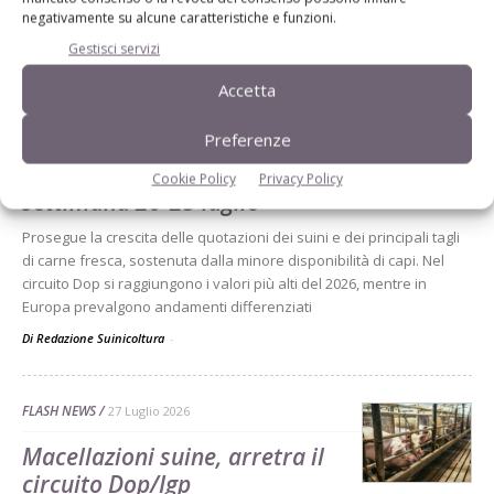
negativamente su alcune caratteristiche e funzioni.
Gestisci servizi
Dalla stessa categoria
Accetta
PREZZI SUINI
27 Luglio 2026
Preferenze
Prezzi suini e tagli di carne:
Cookie Policy
Privacy Policy
settimana 20-25 luglio
Prosegue la crescita delle quotazioni dei suini e dei principali tagli
di carne fresca, sostenuta dalla minore disponibilità di capi. Nel
circuito Dop si raggiungono i valori più alti del 2026, mentre in
Europa prevalgono andamenti differenziati
Di Redazione Suinicoltura
-
FLASH NEWS
27 Luglio 2026
Macellazioni suine, arretra il
circuito Dop/Igp