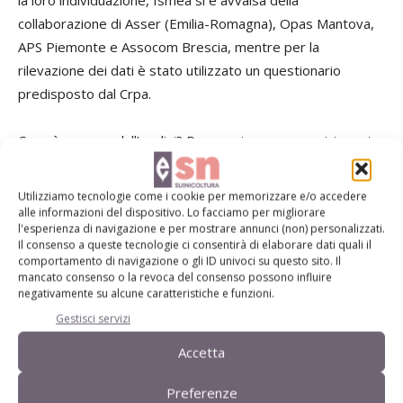
collaborazione di Asser (Emilia-Romagna), Opas Mantova,
APS Piemonte e Assocom Brescia, mentre per la
rilevazione dei dati è stato utilizzato un questionario
predisposto dal Crpa.
Cosa è emerso dall’analisi? Per raggiungere o avvicinare i
livelli di produttività della suinicoltura nord europea, al fine
di competere con le importazioni di carni estere,
Utilizziamo tecnologie come i cookie per memorizzare e/o accedere
nell’allevamento a ciclo chiuso il numero di suini svezzati
alle informazioni del dispositivo. Lo facciamo per migliorare
l'esperienza di navigazione e per mostrare annunci (non) personalizzati.
per scrofa/anno dovrebbe essere pari almeno alle 24 unità
Il consenso a queste tecnologie ci consentirà di elaborare dati quali il
e l’accrescimento medio giornaliero dei suini all’ingrasso
comportamento di navigazione o gli ID univoci su questo sito. Il
mancato consenso o la revoca del consenso possono influire
non inferiore agli 800 g/capo. Rispettando questi
negativamente su alcune caratteristiche e funzioni.
parametri, il costo di produzione negli allevamenti a ciclo
Gestisci servizi
chiuso nel 2012 sarebbe risultato a peso morto pari a 1,63
euro/kg, valore concorrenziale con le produzioni
Accetta
comunitarie, considerato che su queste ultime grava il
Preferenze
costo del trasporto.