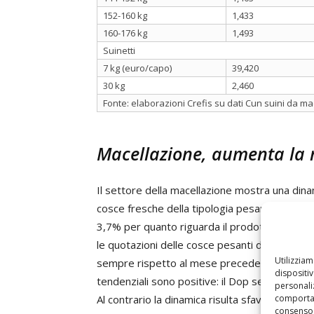
152-160 kg
1,433
160-176 kg
1,493
Suinetti
7 kg (euro/capo)
39,420
30 kg
2,460
Fonte: elaborazioni Crefis su dati Cun suini da m
Macellazione, aumenta la r
Il settore della macellazione mostra una dinami
cosce fresche della tipologia pesante fanno re
3,7% per quanto riguarda il prodotto Dop ch
le quotazioni delle cosce pesanti destinate 
Utilizzia
sempre rispetto al mese precedente, del 3,5%
dispositi
tendenziali sono positive: il Dop segna +26,
personaliz
comportam
Al contrario la dinamica risulta sfavorevole 
consenso 