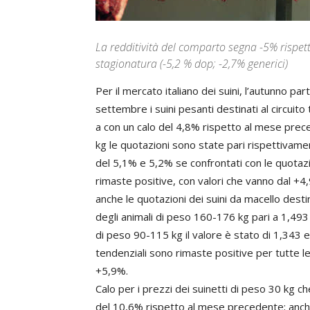
La redditività del comparto segna -5% rispet
stagionatura (-5,2 % dop; -2,7% generici)
Per il mercato italiano dei suini, l’autunno 
settembre i suini pesanti destinati al circuit
a con un calo del 4,8% rispetto al mese pre
kg le quotazioni sono state pari rispettivame
del 5,1% e 5,2% se confrontati con le quotazi
rimaste positive, con valori che vanno dal +
anche le quotazioni dei suini da macello desti
degli animali di peso 160-176 kg pari a 1,493
di peso 90-115 kg il valore è stato di 1,343 e
tendenziali sono rimaste positive per tutte le 
+5,9%.
Calo per i prezzi dei suinetti di peso 30 kg c
del 10,6% rispetto al mese precedente; anche i