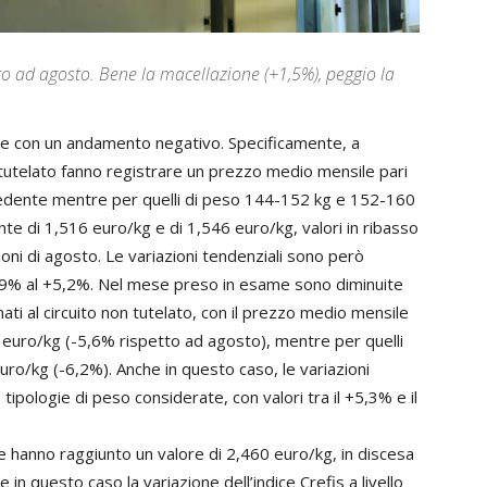
to ad agosto. Bene la macellazione (+1,5%), peggio la
parte con un andamento negativo. Specificamente, a
o tutelato fanno registrare un prezzo medio mensile pari
cedente mentre per quelli di peso 144-152 kg e 152-160
nte di 1,516 euro/kg e di 1,546 euro/kg, valori in ribasso
oni di agosto. Le variazioni tendenziali sono però
4,9% al +5,2%. Nel mese preso in esame sono diminuite
nati al circuito non tutelato, con il prezzo medio mensile
 euro/kg (-5,6% rispetto ad agosto), mentre per quelli
uro/kg (-6,2%). Anche in questo caso, le variazioni
tipologie di peso considerate, con valori tra il +5,3% e il
he hanno raggiunto un valore di 2,460 euro/kg, in discesa
n questo caso la variazione dell’indice Crefis a livello