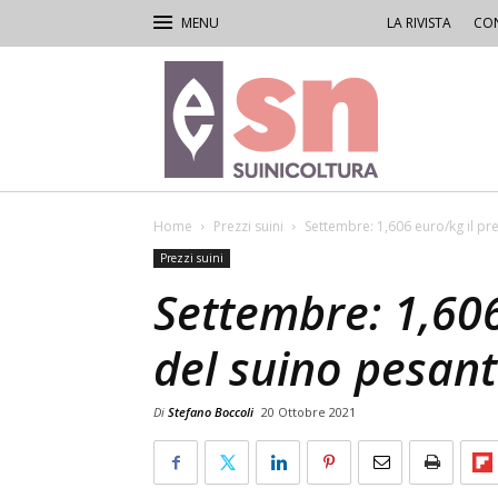
LA RIVISTA
CON
Rivista
di
Suinicoltura
Home
Prezzi suini
Settembre: 1,606 euro/kg il pr
Prezzi suini
Settembre: 1,606
del suino pesan
Di
Stefano Boccoli
20 Ottobre 2021