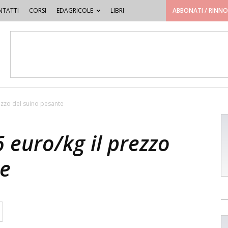
TATTI
CORSI
EDAGRICOLE
LIBRI
ABBONATI / RINN
ezzo del suino pesante
 euro/kg il prezzo
te