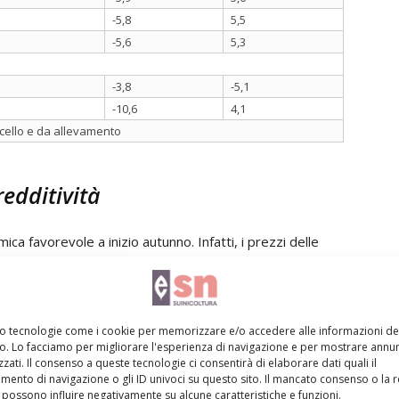
-5,8
5,5
-5,6
5,3
-3,8
-5,1
-10,6
4,1
acello e da allevamento
edditività
ca favorevole a inizio autunno. Infatti, i prezzi delle
gistrare una crescita a livello congiunturale Dop del
e raggiunge un valore di 4,730 euro/kg. Analogamente,
al prodotto generico sono cresciute a settembre,
mo tecnologie come i cookie per memorizzare e/o accedere alle informazioni de
 per un valore di 4,078 euro/kg. Anche le variazioni
vo. Lo facciamo per migliorare l'esperienza di navigazione e per mostrare annun
4% mentre il prodotto generico +31,9%.
zati. Il consenso a queste tecnologie ci consentirà di elaborare dati quali il
ento di navigazione o gli ID univoci su questo sito. Il mancato consenso o la 
per il mercato dei lombi che a settembre mostra
possono influire negativamente su alcune caratteristiche e funzioni.