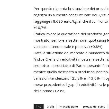
Per quanto riguarda la situazione dei prezzi 
registra un aumento congiunturale del 2,1% d
raggiunge i 8,680 euro/kg; anche il confronto 
+10,7%.
Statica invece la quotazione del prodotto gen
mostrato, sempre a settembre, quotazioni fe
variazione tendenziale è positiva (+0,8%).
Data la situazione del mercato e l’aumento de
l’indice Crefis di redditività mostra, a settemb
prodotto. Il prosciutto di Parma pesante fa 
mentre quello destinato a produzioni non tip
variazioni tendenziali: +25,2% e +13,6%. In o
mese precedente, il gap di redditività tra l
delle prime (+23%).
TAG
Crefis
macellazione
prezzo del suino