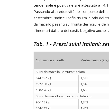
tendenziale è positiva e si è attestata a +4,
Passando alla redditività del comparto della s
settembre, l’indice Crefis risulta in calo del 
da macello pesanti sul fronte dei ricavi e del
alimentari dal lato dei costi. Negativo anche
Tab. 1 - Prezzi suini italiani: 
Cun suini e suinetti
Medie mensili (€/k
Suini da macello - circuito tutelato
144-152 kg
1,516
152-160 kg
1,546
160-176 kg
1,606
Suini da macello - circuito non tutelato
90-115 kg
1,343
144-152 kg
1,403