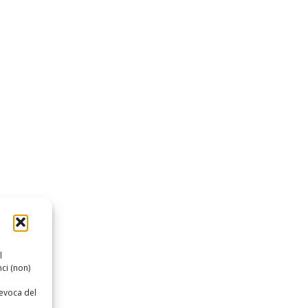
l
ci (non)
revoca del