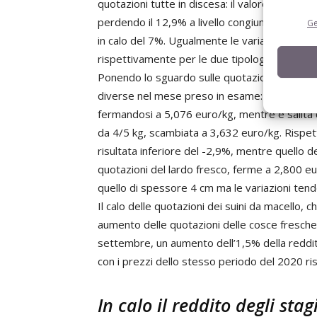
quotazioni tutte in discesa: il valore medio 
perdendo il 12,9% a livello congiunturale men
Ge
in calo del 7%. Ugualmente le variazioni tend
rispettivamente per le due tipologie di taglio.
Ponendo lo sguardo sulle quotazioni delle altr
diverse nel mese preso in esame: il prezzo de
fermandosi a 5,076 euro/kg, mentre è salita 
da 4/5 kg, scambiata a 3,632 euro/kg. Rispett
risultata inferiore del -2,9%, mentre quello d
quotazioni del lardo fresco, ferme a 2,800 e
quello di spessore 4 cm ma le variazioni tend
Il calo delle quotazioni dei suini da macello, 
aumento delle quotazioni delle cosce fresche 
settembre, un aumento dell’1,5% della redditi
con i prezzi dello stesso periodo del 2020 ris
In calo il reddito degli sta