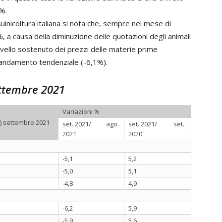
1%.
uinicoltura italiana si nota che, sempre nel mese di
5%, a causa della diminuzione delle quotazioni degli animali
 livello sostenuto dei prezzi delle materie prime
 l’andamento tendenziale (-6,1%).
settembre 2021
Variazioni %
g) settembre 2021
set. 2021/ ago.
set. 2021/ set.
2021
2020
-5,1
5,2
-5,0
5,1
-4,8
4,9
-6,2
5,9
-5,9
5,6