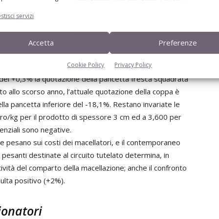
mensile del taglio Padova si è fermato a 3,570 euro/kg
tre il taglio Bologna ha fatto registrare una quotazione
stisci servizi
enziali sono risultate negative: -7,9% e -9,6%
Accetta
Preferenze
e tipologie di tagli freschi si registrano dinamiche
Cookie Policy
Privacy Policy
lla coppa fresca refilata da 2,5 kg è sceso del -1,8%,
del +0,3% la quotazione della pancetta fresca squadrata
o allo scorso anno, l’attuale quotazione della coppa è
ella pancetta inferiore del -18,1%. Restano invariate le
uro/kg per il prodotto di spessore 3 cm ed a 3,600 per
enziali sono negative.
che pesano sui costi dei macellatori, e il contemporaneo
pesanti destinate al circuito tutelato determina, in
vità del comparto della macellazione; anche il confronto
ulta positivo (+2%).
gionatori