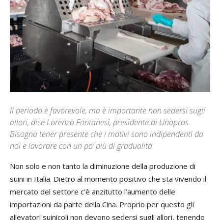
Il periodo è favorevole, ma è importante non sedersi sugli
allori, dice Lorenzo Fontanesi, presidente di Unapros.
Bisogna tener presente che i motivi sono indipendenti da
noi e lavorare con un po’ più di gradualità
Non solo e non tanto la diminuzione della produzione di
suini in Italia. Dietro al momento positivo che sta vivendo il
mercato del settore c’è anzitutto l’aumento delle
importazioni da parte della Cina. Proprio per questo gli
allevatori suinicoli non devono sedersi sugli allori, tenendo