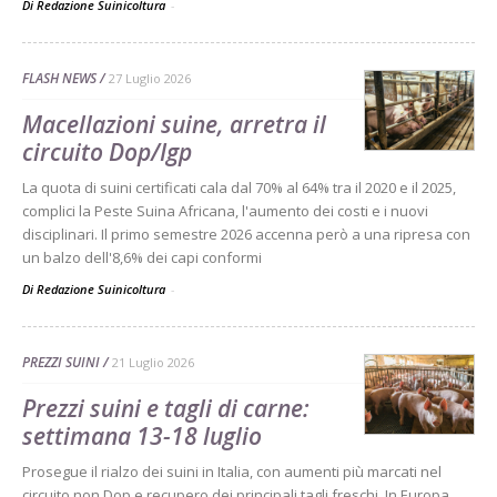
Di Redazione Suinicoltura
-
FLASH NEWS
27 Luglio 2026
Macellazioni suine, arretra il
circuito Dop/Igp
La quota di suini certificati cala dal 70% al 64% tra il 2020 e il 2025,
complici la Peste Suina Africana, l'aumento dei costi e i nuovi
disciplinari. Il primo semestre 2026 accenna però a una ripresa con
un balzo dell'8,6% dei capi conformi
Di Redazione Suinicoltura
-
PREZZI SUINI
21 Luglio 2026
Prezzi suini e tagli di carne:
settimana 13-18 luglio
Prosegue il rialzo dei suini in Italia, con aumenti più marcati nel
circuito non Dop e recupero dei principali tagli freschi. In Europa