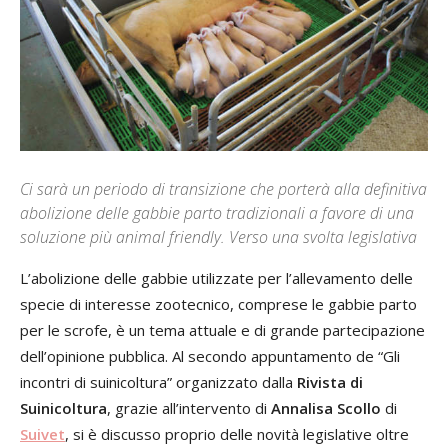
Ci sarà un periodo di transizione che porterà alla definitiva
abolizione delle gabbie parto tradizionali a favore di una
soluzione più animal friendly. Verso una svolta legislativa
L’abolizione delle gabbie utilizzate per l’allevamento delle
specie di interesse zootecnico, comprese le gabbie parto
per le scrofe, è un tema attuale e di grande partecipazione
dell’opinione pubblica. Al secondo appuntamento de “Gli
incontri di suinicoltura” organizzato dalla
Rivista di
Suinicoltura
, grazie all’intervento di
Annalisa Scollo
di
Suivet
, si è discusso proprio delle novità legislative oltre