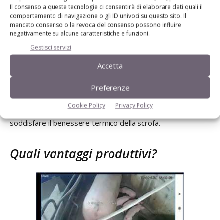
Il consenso a queste tecnologie ci consentirà di elaborare dati quali il
maggior parte del tempo. Per fare ciò, l’ideale è garantire
comportamento di navigazione o gli ID univoci su questo sito. Il
2
almeno 1 m
di nido e adeguate condizioni di comfort
mancato consenso o la revoca del consenso possono influire
termico: la temperatura desiderata va dai 34 °C a 1
negativamente su alcune caratteristiche e funzioni.
settimana di vita dei suinetti ai 25 °C a 3 settimane e oltre.
Gestisci servizi
Accetta
Tuttavia, dato che oltre al nido anche la scrofa sarà molto
attraente, è opportuno mantenere una ridotta
Preferenze
temperatura ambientale tra i 18 °C e i 20 °C, così da
Cookie Policy
Privacy Policy
invogliare i suinetti a stare nel nido e al contempo
soddisfare il benessere termico della scrofa.
Quali vantaggi produttivi?