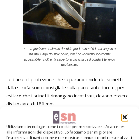
4 - La posizione ottimale del nido per i suinetti è in un angolo o
sul lato lungo del box parto, così da renderlo facilmente
accessibile. Inoltre, la copertura garantisce il comfort termico
desiderato.
Le barre di protezione che separano il nido dei suinetti
dalla scrofa sono consigliate sulla parte anteriore e, per
evitare che i suinetti rimangano incastrati, devono essere
distanziate di 180 mm.
Un nido chiuso porta a un incremento di 0,5 suinetti
svezzati per lattazione grazie a una condizione
Utilizziamo tecnologie come i cookie per memorizzare e/o accedere
microclimatica ottimale. Infatti, l’obiettivo è quello di fornire
alle informazioni del dispositivo. Lo facciamo per migliorare
alla nidiata un ambiente confortevole dove passare la
l'esperienza di navigazione e per mostrare annunci (non) personalizzati.