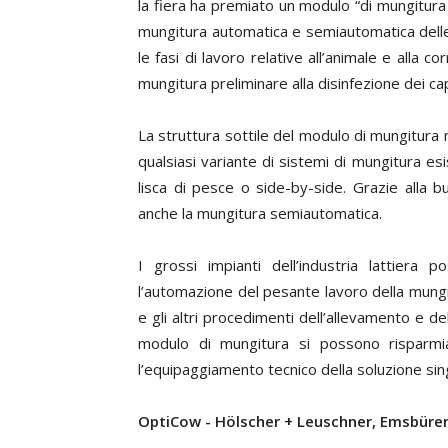
la fiera ha premiato un modulo “di mungitura 
mungitura automatica e semiautomatica delle
le fasi di lavoro relative all’animale e alla co
mungitura preliminare alla disinfezione dei ca
La struttura sottile del modulo di mungitura
qualsiasi variante di sistemi di mungitura esis
lisca di pesce o side-by-side. Grazie alla b
anche la mungitura semiautomatica.
I grossi impianti dell’industria lattier
l’automazione del pesante lavoro della mungi
e gli altri procedimenti dell’allevamento e d
modulo di mungitura si possono risparmia
l’equipaggiamento tecnico della soluzione sin
OptiCow - Hölscher + Leuschner, Emsbüre