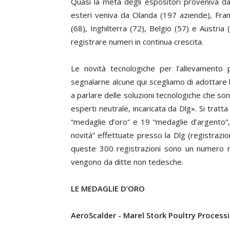
Quasi la metà degli espositori proveniva da
esteri veniva da Olanda (197 aziende), Franc
(68), Inghilterra (72), Belgio (57) e Austria 
registrare numeri in continua crescita.
Le novità tecnologiche per l’allevamento
segnalarne alcune qui scegliamo di adottare 
a parlare delle soluzioni tecnologiche che s
esperti neutrale, incaricata da Dlg». Si trat
“medaglie d’oro” e 19 “medaglie d’argento”, i
novità” effettuate presso la Dlg (registrazio
queste 300 registrazioni sono un numero re
vengono da ditte non tedesche.
LE MEDAGLIE D’ORO
AeroScalder - Marel Stork Poultry Process