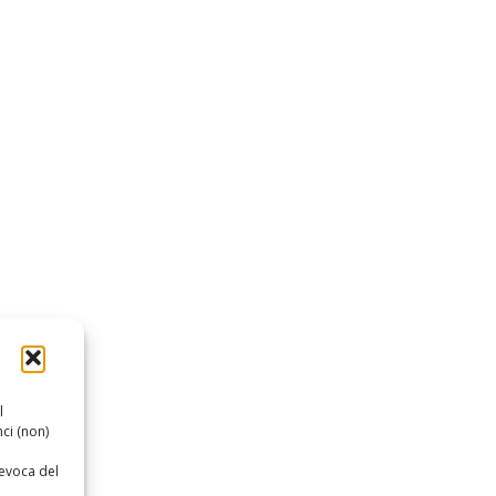
l
ci (non)
revoca del