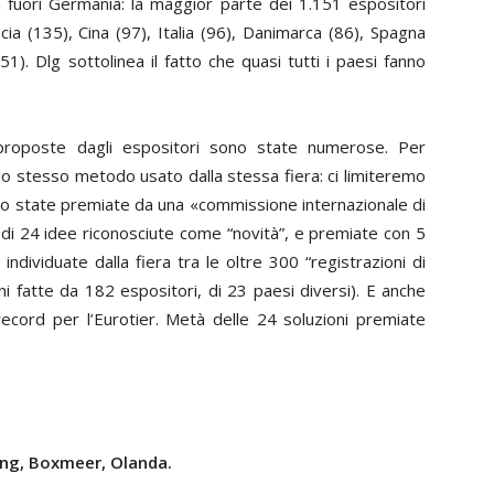
 fuori Germania: la maggior parte dei 1.151 espositori
ia (135), Cina (97), Italia (96), Danimarca (86), Spagna
(51). Dlg sottolinea il fatto che quasi tutti i paesi fanno
 proposte dagli espositori sono state numerose. Per
lo stesso metodo usato dalla stessa fiera: ci limiteremo
ono state premiate da una «commissione internazionale di
ta di 24 idee riconosciute come “novità”, e premiate con 5
ndividuate dalla fiera tra le oltre 300 “registrazioni di
ni fatte da 182 espositori, di 23 paesi diversi). E anche
cord per l’Eurotier. Metà delle 24 soluzioni premiate
ing, Boxmeer, Olanda.