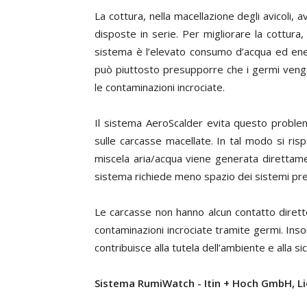
La cottura, nella macellazione degli avicoli,
disposte in serie. Per migliorare la cottura
sistema è l’elevato consumo d’acqua ed energ
può piuttosto presupporre che i germi venga
le contaminazioni incrociate.
Il sistema AeroScalder evita questo problema
sulle carcasse macellate. In tal modo si ris
miscela aria/acqua viene generata direttamen
sistema richiede meno spazio dei sistemi pre
Le carcasse non hanno alcun contatto diretto
contaminazioni incrociate tramite germi. Ins
contribuisce alla tutela dell’ambiente e alla s
Sistema RumiWatch -
Itin + Hoch GmbH, Lie