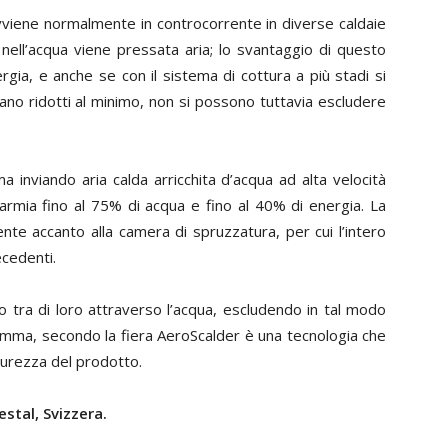
 avviene normalmente in controcorrente in diverse caldaie
, nell’acqua viene pressata aria; lo svantaggio di questo
ia, e anche se con il sistema di cottura a più stadi si
no ridotti al minimo, non si possono tuttavia escludere
 inviando aria calda arricchita d’acqua ad alta velocità
parmia fino al 75% di acqua e fino al 40% di energia. La
te accanto alla camera di spruzzatura, per cui l’intero
cedenti.
 tra di loro attraverso l’acqua, escludendo in tal modo
omma, secondo la fiera AeroScalder è una tecnologia che
icurezza del prodotto.
stal, Svizzera.