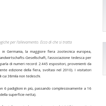
giche per l’allevamento. Ecco di che si tratta
 in Germania, la maggiore fiera zootecnica europea,
 Landwirtschafts-Gesellschaft, l’associazione tedesca per
, parla di numeri record: 2.445 espositori, provenienti da
te edizione della fiera, svoltasi nel 2010). I visitatori
i cui 38mila non tedeschi.
con 6 padiglioni in più, passando complessivamente a 16
della superficie netta).