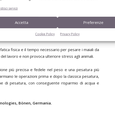
er i maiali da ingrasso mediante un sistema ottico con
stisci servizi
Accetta
Preferenze
per circa tre secondi sull’animale. La videocamera misura
o del maiale nello spazio. Tramite le coordinate spaziali
Cookie Policy
Privacy Policy
to il peso del maiale da ingrasso.
 fatica fisica e il tempo necessario per pesare i maiali da
 del lavoro e non provoca ulteriore stress agli animali.
zione più precisa e fedele nel peso e una pesatura più
sparmiano le operazioni prima e dopo la classica pesatura,
orme di pesatura, con conseguente risparmio di acqua e
nologies, Bönen, Germania.