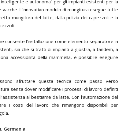
intelligente e autonoma” per gli impianti esistenti per la
 vacche. L’innovativo modulo di mungitura esegue tutte
rretta mungitura del latte, dalla pulizia dei capezzoli e la
pezzoli.
 ne consente l’installazione come elemento separatore in
tenti, sia che si tratti di impianti a giostra, a tandem, a
uona accessibilità della mammella, è possibile eseguire
a possono sfruttare questa tecnica come passo verso
tura senza dover modificare i processi di lavoro definiti
ell’assistenza al bestiame da latte. Con l’automazione del
re i costi del lavoro che rimangono disponibili per
gola.
n, Germania.