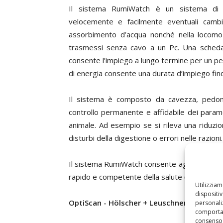
Il sistema RumiWatch è un sistema di mo
velocemente e facilmente eventuali cambia
assorbimento d’acqua nonché nella locomo
trasmessi senza cavo a un Pc. Una scheda 
consente l’impiego a lungo termine per un p
di energia consente una durata d’impiego fino
Il sistema è composto da cavezza, pedome
controllo permanente e affidabile dei paramet
animale. Ad esempio se si rileva una riduzio
disturbi della digestione o errori nelle razioni.
Il sistema RumiWatch consente agli allevatori, a
rapido e competente della salute dell’animal
Utilizzia
dispositi
OptiScan -
Hölscher + Leuschner, Emsbüre
personaliz
comportam
consenso 