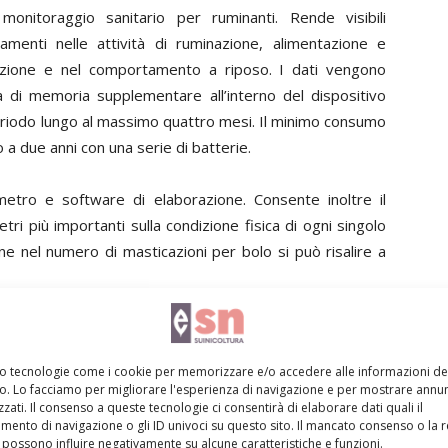
nitoraggio sanitario per ruminanti. Rende visibili
menti nelle attività di ruminazione, alimentazione e
zione e nel comportamento a riposo. I dati vengono
di memoria supplementare all’interno del dispositivo
eriodo lungo al massimo quattro mesi. Il minimo consumo
 a due anni con una serie di batterie.
tro e software di elaborazione. Consente inoltre il
ri più importanti sulla condizione fisica di ogni singolo
ne nel numero di masticazioni per bolo si può risalire a
i consulenti, ai veterinari e agli scienziati il rilevamento
e e si può usare come supporto decisionale.
mo tecnologie come i cookie per memorizzare e/o accedere alle informazioni de
vo. Lo facciamo per migliorare l'esperienza di navigazione e per mostrare annun
n, Germania.
zati. Il consenso a queste tecnologie ci consentirà di elaborare dati quali il
ento di navigazione o gli ID univoci su questo sito. Il mancato consenso o la 
possono influire negativamente su alcune caratteristiche e funzioni.