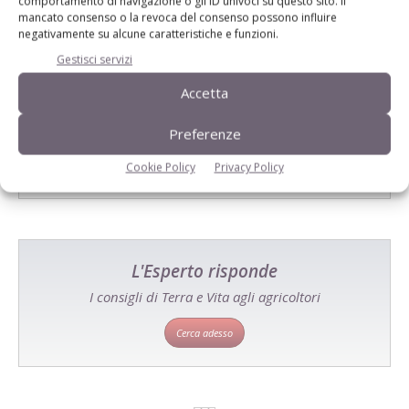
comportamento di navigazione o gli ID univoci su questo sito. Il
mancato consenso o la revoca del consenso possono influire
negativamente su alcune caratteristiche e funzioni.
Gestisci servizi
Catalogo Aziende e Prodotti
Accetta
Un modo semplice per cercare un'azienda o un
prodotto!
Preferenze
Cerca adesso
Cookie Policy
Privacy Policy
L'Esperto risponde
I consigli di Terra e Vita agli agricoltori
Cerca adesso