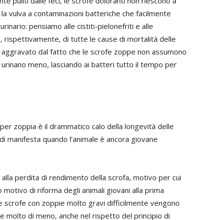
 puliti dalle feci, le scrofe doloranti non riescono a
 la vulva a contaminazioni batteriche che facilmente
inario: pensiamo alle cistiti-pielonefriti e alle
, rispettivamente, di tutte le cause di mortalità delle
più aggravato dal fatto che le scrofe zoppe non assumono
 urinano meno, lasciando ai batteri tutto il tempo per
i per zoppia è il drammatico calo della longevità delle
di manifesta quando l’animale è ancora giovane
 alla perdita di rendimento della scrofa, motivo per cui
motivo di riforma degli animali giovani alla prima
le scrofe con zoppie molto gravi difficilmente vengono
 molto di meno, anche nel rispetto del principio di