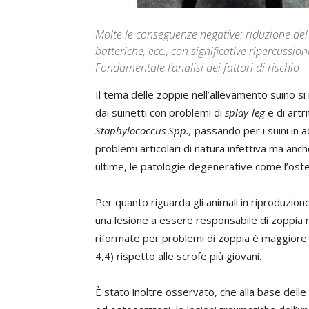
Molte le conseguenze negative: riduzione del
batteriche, ecc., con significative ripercussi
Fondamentale l’analisi dei fattori di rischio
Il tema delle zoppie nell’allevamento suino si 
dai suinetti con problemi di
splay-leg
e di artr
Staphylococcus Spp.,
passando per i suini in 
problemi articolari di natura infettiva ma anch
ultime, le patologie degenerative come l’ost
Per quanto riguarda gli animali in riproduzion
una lesione a essere responsabile di zoppia n
riformate per problemi di zoppia è maggiore n
4,4) rispetto alle scrofe più giovani.
È stato inoltre osservato, che alla base dell