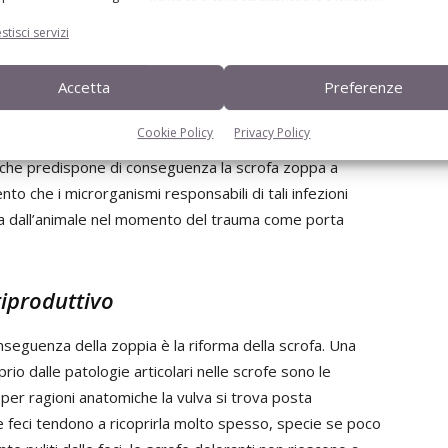
stisci servizi
rio che rappresenta la zoppia in allevamento: lo stesso
Accetta
Preferenze
’animale a smettere di mangiare e/o di bere e a
sierico del cortisolo liberato a livello corticosurrenale
Cookie Policy
Privacy Policy
cotropo, adrenalina, noradrenalina e dopamina). Questi
che predispone di conseguenza la scrofa zoppa a
nto che i microrganismi responsabili di tali infezioni
ata dall’animale nel momento del trauma come porta
riproduttivo
seguenza della zoppia è la riforma della scrofa. Una
prio dalle patologie articolari nelle scrofe sono le
ià per ragioni anatomiche la vulva si trova posta
le feci tendono a ricoprirla molto spesso, specie se poco