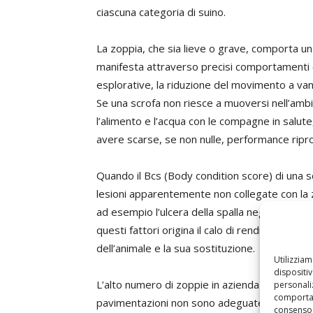
ciascuna categoria di suino.
La zoppia, che sia lieve o grave, comporta un 
manifesta attraverso precisi comportamenti (a
esplorative, la riduzione del movimento a va
Se una scrofa non riesce a muoversi nell’amb
l’alimento e l’acqua con le compagne in salut
avere scarse, se non nulle, performance ripro
Quando il Bcs (Body condition score) di una 
lesioni apparentemente non collegate con la
ad esempio l’ulcera della spalla negli animal
questi fattori origina il calo di rendita per l’
dell’animale e la sua sostituzione.
Utilizzia
dispositi
L’alto numero di zoppie in azienda può costit
personaliz
comportam
pavimentazioni non sono adeguate e presentan
consenso 