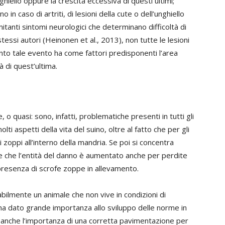
ghiello oppure la crescita eccessiva di questi ultimi;
in caso di artriti, di lesioni della cute o dell’unghiello
itanti sintomi neurologici che determinano difficoltà di
essi autori (Heinonen et al., 2013), non tutte le lesioni
anto tale evento ha come fattori predisponenti l’area
à di quest’ultima.
e
 o quasi: sono, infatti, problematiche presenti in tutti gli
ti aspetti della vita del suino, oltre al fatto che per gli
zoppi all’interno della mandria. Se poi si concentra
e che l’entità del danno è aumentato anche per perdite
presenza di scrofe zoppe in allevamento.
bilmente un animale che non vive in condizioni di
a dato grande importanza allo sviluppo delle norme in
 anche l’importanza di una corretta pavimentazione per