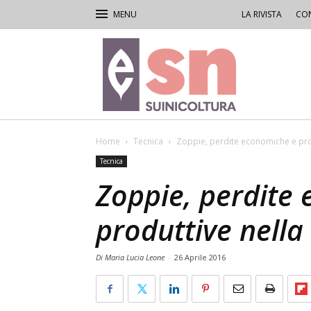
LA RIVISTA
CON
Rivista
di
Suinicoltura
Home
Tecnica
Zoppie, perdite economiche e prod
Tecnica
Zoppie, perdite
produttive nella
Di Maria Lucia Leone
-
26 Aprile 2016