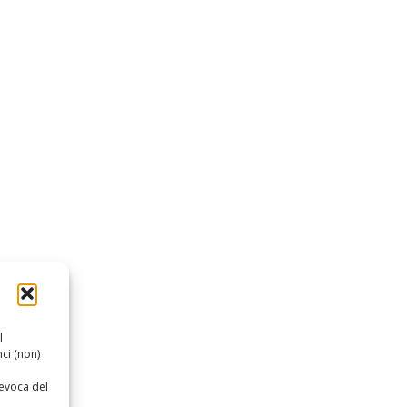
l
ci (non)
revoca del