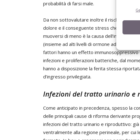
probabilità di farsi male.
Ge
Da non sottovalutare inoltre il rischio sanita
dolore e il conseguente stress che portano l
muoversi di meno è la causa dell’innalzamento 
(insieme ad alti livelli di ormone adrenocorti
fattori hanno un effetto immunosoppressivo 
infezioni e proliferazioni batteriche, dal mome
hanno a disposizione la ferita stessa riport
d’ingresso privilegiata.
Infezioni del tratto urinario e 
Come anticipato in precedenza, spesso la con
delle principali cause di riforma derivante pro
infezioni del tratto urinario e riproduttivo: g
ventralmente alla regione perineale, per cui 