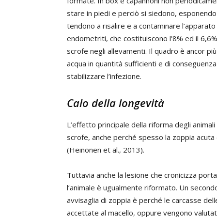
formate. In box e capannoni non periodicamente
stare in piedi e perciò si siedono, esponendo
tendono a risalire e a contaminare l’apparato ur
endometriti, che costituiscono l’8% ed il 6,6%
scrofe negli allevamenti. Il quadro è ancor 
acqua in quantità sufficienti e di conseguenza
stabilizzare l’infezione.
Calo della longevità
L’effetto principale della riforma degli animal
scrofe, anche perché spesso la zoppia acuta 
(Heinonen et al., 2013).
Tuttavia anche la lesione che cronicizza porta
l’animale è ugualmente riformato. Un secondo 
avvisaglia di zoppia è perché le carcasse del
accettate al macello, oppure vengono valutate