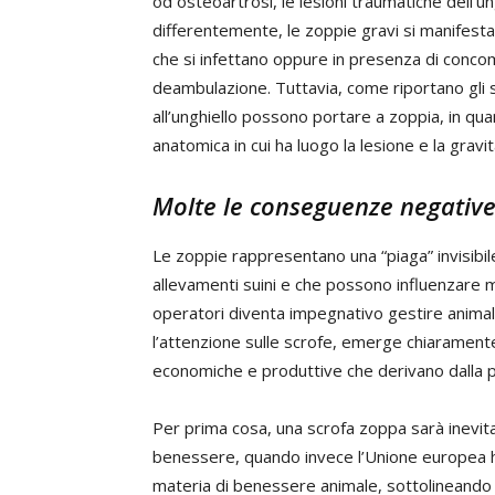
od osteoartrosi, le lesioni traumatiche dell’un
differentemente, le zoppie gravi si manifestano 
che si infettano oppure in presenza di concom
deambulazione. Tuttavia, come riportano gli st
all’unghiello possono portare a zoppia, in qu
anatomica in cui ha luogo la lesione e la gravit
Molte le conseguenze negativ
Le zoppie rappresentano una “piaga” invisibile,
allevamenti suini e che possono influenzare mol
operatori diventa impegnativo gestire animali 
l’attenzione sulle scrofe, emerge chiarament
economiche e produttive che derivano dalla 
Per prima cosa, una scrofa zoppa sarà inevita
benessere, quando invece l’Unione europea h
materia di benessere animale, sottolineando