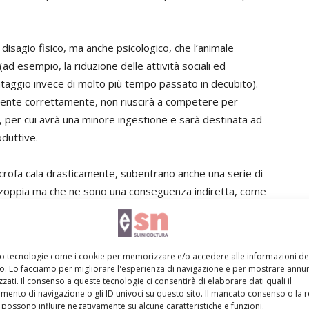
disagio fisico, ma anche psicologico, che l’animale
d esempio, la riduzione delle attività sociali ed
ntaggio invece di molto più tempo passato in decubito).
iente correttamente, non riuscirà a competere per
e, per cui avrà una minore ingestione e sarà destinata ad
duttive.
scrofa cala drasticamente, subentrano anche una serie di
 zoppia ma che ne sono una conseguenza indiretta, come
i molto magri che stanno in decubito per molto tempo. Da
azienda, che alla fine è costretta ad optare per la riforma
mo tecnologie come i cookie per memorizzare e/o accedere alle informazioni de
vo. Lo facciamo per migliorare l'esperienza di navigazione e per mostrare annun
uire anche un indicatore ambientale: ad esempio, se le
zati. Il consenso a queste tecnologie ci consentirà di elaborare dati quali il
ento di navigazione o gli ID univoci su questo sito. Il mancato consenso o la 
o buche, dislivelli o danni, le scrofe avranno maggiori
possono influire negativamente su alcune caratteristiche e funzioni.