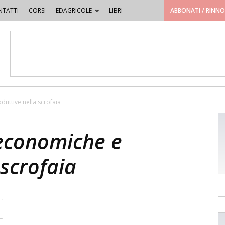
TATTI
CORSI
EDAGRICOLE
LIBRI
ABBONATI / RINN
uttive nella scrofaia
 economiche e
 scrofaia