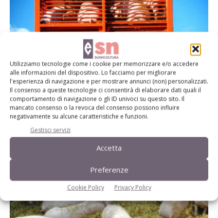
Utilizziamo tecnologie come i cookie per memorizzare e/o accedere
alle informazioni del dispositivo. Lo facciamo per migliorare
l'esperienza di navigazione e per mostrare annunci (non) personalizzati.
Il consenso a queste tecnologie ci consentirà di elaborare dati quali il
Trasporto di suini vivi, le nuove linee guida
comportamento di navigazione o gli ID univoci su questo sito. Il
mancato consenso o la revoca del consenso possono influire
Di Roberta Sguerrini
-
23 Novembre 2017
negativamente su alcune caratteristiche e funzioni.
Gestisci servizi
Accetta
Preferenze
Cookie Policy
Privacy Policy