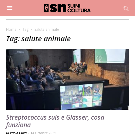
Home
Tag
Salute animale
Tag: salute animale
Streptococcus suis e Glässer, cosa
funziona
Di Paolo Ciola
-
14 Ottobre 2025