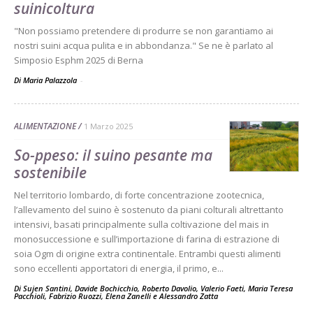
suinicoltura
"Non possiamo pretendere di produrre se non garantiamo ai
nostri suini acqua pulita e in abbondanza." Se ne è parlato al
Simposio Esphm 2025 di Berna
Di Maria Palazzola
-
ALIMENTAZIONE
1 Marzo 2025
So-ppeso: il suino pesante ma
sostenibile
Nel territorio lombardo, di forte concentrazione zootecnica,
l’allevamento del suino è sostenuto da piani colturali altrettanto
intensivi, basati principalmente sulla coltivazione del mais in
monosuccessione e sull’importazione di farina di estrazione di
soia Ogm di origine extra continentale. Entrambi questi alimenti
sono eccellenti apportatori di energia, il primo, e...
Di
Sujen Santini
,
Davide Bochicchio
,
Roberto Davolio
,
Valerio Faeti
,
Maria Teresa
Pacchioli
,
Fabrizio Ruozzi
,
Elena Zanelli
e
Alessandro Zatta