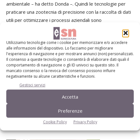
ambientale – ha detto Donda –. Quindi le tecnologie per
praticare una zootecnia di precisione con la raccolta di dati
utili per ottimizzare i processi aziendali sono
imprescindibili».
Utilizziamo tecnologie come i cookie per memorizzare e/o accedere
Clicca
qui
per guardare le videointerviste ai tre premiati
alle informazioni del dispositivo. Lo facciamo per migliorare
l'esperienza di navigazione e per mostrare annunci (non) personalizzati.
Il consenso a queste tecnologie ci consentirà di elaborare dati quali il
comportamento di navigazione o gli ID univoci su questo sito. Il
mancato consenso o la revoca del consenso possono influire
negativamente su alcune caratteristiche e funzioni.
Gestisci servizi
Accetta
Preferenze
Cookie Policy
Privacy Policy
I sei contoterzisti premiati con il presidente di Cai Gianni Dalla
Bernardina