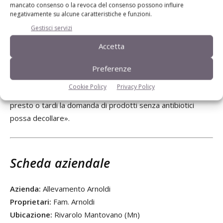
un premio sul prezzo. Tuttavia, il bilancio finale non è
mancato consenso o la revoca del consenso possono influire
positivo. «La maggiorazione è poca cosa: se un allevatore
negativamente su alcune caratteristiche e funzioni.
dovesse rivoluzionare il ciclo produttivo per diventare
Gestisci servizi
antibiotic free, non credo che ne avrebbe convenienza. Noi
Accetta
lo facciamo in primo luogo perché riusciamo a rispettare il
disciplinare senza grossi problemi e poi perché ci piace
Preferenze
l’idea di fare un prodotto sano. È anche una questione di
Cookie Policy
Privacy Policy
orgoglio aziendale, insomma. Infine, ci auguriamo che
presto o tardi la domanda di prodotti senza antibiotici
possa decollare».
Scheda aziendale
Azienda:
Allevamento Arnoldi
Proprietari:
Fam. Arnoldi
Ubicazione:
Rivarolo Mantovano (Mn)