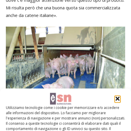
dove c’è maggior attenzione verso questo tipo di prodotti.
Mi risulta però che una buona quota sia commercializzata
anche da catene italiane».
Utilizziamo tecnologie come i cookie per memorizzare e/o accedere
Grigliato in plastica per la fase di svezzamento
alle informazioni del dispositivo. Lo facciamo per migliorare
l'esperienza di navigazione e per mostrare annunci (non) personalizzati.
Il consenso a queste tecnologie ci consentirà di elaborare dati quali il
A fronte degli sforzi fatti, naturalmente, gli Arnoldi ricevono
comportamento di navigazione o gli ID univoci su questo sito. Il