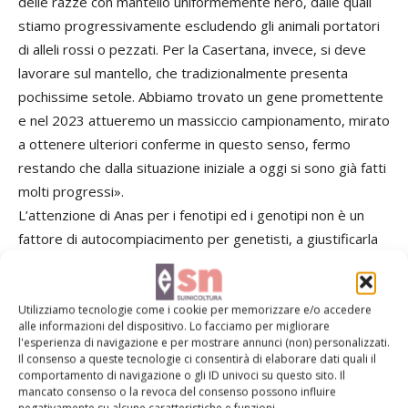
delle razze con mantello uniformemente nero, dalle quali
stiamo progressivamente escludendo gli animali portatori
di alleli rossi o pezzati. Per la Casertana, invece, si deve
lavorare sul mantello, che tradizionalmente presenta
pochissime setole. Abbiamo trovato un gene promettente
e nel 2023 attueremo un massiccio campionamento, mirato
a ottenere ulteriori conferme in questo senso, fermo
restando che dalla situazione iniziale a oggi si sono già fatti
molti progressi».
L’attenzione di Anas per i fenotipi ed i genotipi non è un
fattore di autocompiacimento per genetisti, a giustificarla
vi sono motivazioni assai concrete. «La caratterizzazione –
spiega infatti Maurizio Gallo – aiuta la tracciabilità dei
prodotti ed è anche un elemento importante nella
Utilizziamo tecnologie come i cookie per memorizzare e/o accedere
alle informazioni del dispositivo. Lo facciamo per migliorare
prevenzione di comportamenti sleali».
l'esperienza di navigazione e per mostrare annunci (non) personalizzati.
Il consenso a queste tecnologie ci consentirà di elaborare dati quali il
comportamento di navigazione o gli ID univoci su questo sito. Il
Dal salvataggio allo sviluppo
mancato consenso o la revoca del consenso possono influire
negativamente su alcune caratteristiche e funzioni.