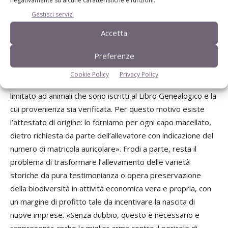
Gestisci servizi
Quello della contraffazione è un tema molto sentito: le
varietà autoctone sono in un certo senso di moda e i
Accetta
consumatori le cercano per la qualità che offrono. Vi sono
però troppi casi di falsi suini tipici, che recano danno alla
Preferenze
categoria. «Si tratta di un comportamento contrario alle
Cookie Policy
Privacy Policy
leggi. Ricordiamo che l’uso delle denominazioni di razza è
limitato ad animali che sono iscritti al Libro Genealogico e la
cui provenienza sia verificata. Per questo motivo esiste
l’attestato di origine: lo forniamo per ogni capo macellato,
dietro richiesta da parte dell’allevatore con indicazione del
numero di matricola auricolare». Frodi a parte, resta il
problema di trasformare l’allevamento delle varietà
storiche da pura testimonianza o opera preservazione
della biodiversità in attività economica vera e propria, con
un margine di profitto tale da incentivare la nascita di
nuove imprese. «Senza dubbio, questo è necessario e
rappresenta anche la miglior arma contro il pericolo di