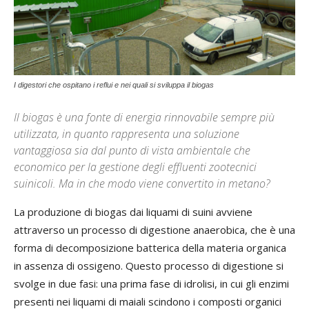
I digestori che ospitano i reflui e nei quali si sviluppa il biogas
Il biogas è una fonte di energia rinnovabile sempre più
utilizzata, in quanto rappresenta una soluzione
vantaggiosa sia dal punto di vista ambientale che
economico per la gestione degli effluenti zootecnici
suinicoli. Ma in che modo viene convertito in metano?
La produzione di biogas dai liquami di suini avviene
attraverso un processo di digestione anaerobica, che è una
forma di decomposizione batterica della materia organica
in assenza di ossigeno. Questo processo di digestione si
svolge in due fasi: una prima fase di idrolisi, in cui gli enzimi
presenti nei liquami di maiali scindono i composti organici