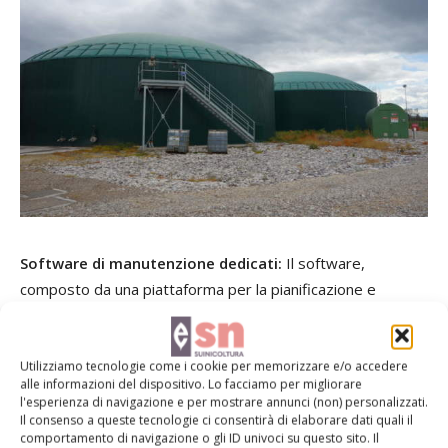
Software di manutenzione dedicati:
Il software,
composto da una piattaforma per la pianificazione e
gestione della manutenzione, integra funzioni di Asset
information, Ticket e Reporting & KPI. Il sistema opera in
simbiosi con il data collector dal quale riceve le informazioni
Utilizziamo tecnologie come i cookie per memorizzare e/o accedere
alle informazioni del dispositivo. Lo facciamo per migliorare
per la pianificazione degli interventi.
l'esperienza di navigazione e per mostrare annunci (non) personalizzati.
Il consenso a queste tecnologie ci consentirà di elaborare dati quali il
comportamento di navigazione o gli ID univoci su questo sito. Il
Software
serviceplants
:
Una piattaforma dedicata a