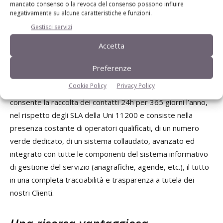
mancato consenso o la revoca del consenso possono influire
monitoraggio, previsione, controllo ed ottimizzazione delle
negativamente su alcune caratteristiche e funzioni.
performance, fondamentale per guidare l’azienda verso
Gestisci servizi
comportamenti virtuosi dal punto di vista della gestione
Accetta
delle risorse energetiche, al fine di conseguire il massimo
risultato in termini economici.
Preferenze
Cookie Policy
Privacy Policy
Contact center
e
control room
:
L’attività Contact Center
consente la raccolta dei contatti 24h per 365 giorni l’anno,
nel rispetto degli SLA della Uni 11200 e consiste nella
presenza costante di operatori qualificati, di un numero
verde dedicato, di un sistema collaudato, avanzato ed
integrato con tutte le componenti del sistema informativo
di gestione del servizio (anagrafiche, agende, etc.), il tutto
in una completa tracciabilità e trasparenza a tutela dei
nostri Clienti.