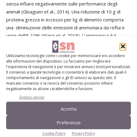
senza influire negativamente sulle performance degli
animali (Gloaguen et al., 2014). Una riduzione di 10 g di
proteina grezza in eccesso per kg di alimento comporta
una diminuzione delle emissioni di ammoniaca da reflui e
urine dell’8-10% (Wang et al.,2018). L’ammoniaca è il
composto volatile più rilevante (circa il 90% delle emissioni
totali italiane deriva dagli allevamenti) per i suoi effetti
Utilizziamo tecnologie come i cookie per memorizzare e/o accedere
ambientali, sia diretti (particolato e acidificazione) sia
alle informazioni del dispositivo. Lo facciamo per migliorare
indiretti in quanto precursore del N
O. Essa è inoltre nociva
l'esperienza di navigazione e per mostrare annunci (non) personalizzati.
2
Il consenso a queste tecnologie ci consentirà di elaborare dati quali il
per l’uomo e per gli animali in quanto, ha un odore
comportamento di navigazione o gli ID univoci su questo sito. Il
pungente che irrita occhi, gola e mucose. L’N ureico delle
mancato consenso o la revoca del consenso possono influire
negativamente su alcune caratteristiche e funzioni.
urine rappresenta il principale precursore dell’ammoniaca,
Gestisci servizi
per cui tutti gli interventi che riducono l’escrezione di N nei
reflui riducono anche le emissioni di questo gas. Nel
Accetta
liquame suino,
Preferenze
l’N ureico costituisce più del 90% dell’N totale delle urine.
L’urea è rapidamente convertita in ammoniaca dalle ureasi
Cookie Policy
Privacy Policy