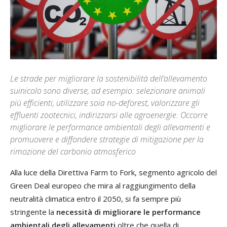
Le strade per migliorare la sostenibilità dell’allevamento
suinicolo sono diverse, ad esempio: selezionare animali
più efficienti, utilizzare soia no-deforest, valorizzare gli
effluenti zootecnici, indirizzarsi alle agroenergie. Occorre
migliorare le performance ambientali degli allevamenti e
promuovere e diffondere strategie di mitigazione per la
rimozione del carbonio atmosferico
Alla luce della Direttiva Farm to Fork, segmento agricolo del
Green Deal europeo che mira al raggiungimento della
neutralità climatica entro il 2050, si fa sempre più
stringente la
necessità di migliorare le performance
ambientali degli allevamenti
oltre che quella di