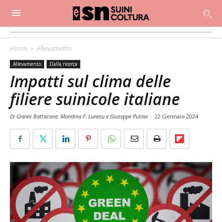
Home
Allevamento
Allevamento
Dalla ricerca
Impatti sul clima delle
filiere suinicole italiane
Di Gianni Battacone, Mondina F. Lunesu e Giuseppe Pulina
-
22 Gennaio 2024