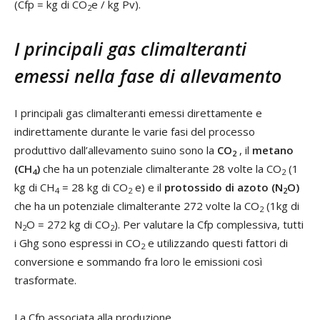
(Cfp = kg di CO
e / kg Pv).
2
I principali gas climalteranti
emessi nella fase di allevamento
I principali gas climalteranti emessi direttamente e
indirettamente durante le varie fasi del processo
produttivo dall’allevamento suino sono la
CO
, il
metano
2
(CH
)
che ha un potenziale climalterante 28 volte la CO
(1
4
2
kg di CH
= 28 kg di CO
e) e il
protossido di azoto (N
O)
4
2
2
che ha un potenziale climalterante 272 volte la CO
(1kg di
2
N
O = 272 kg di CO
). Per valutare la Cfp complessiva, tutti
2
2
i Ghg sono espressi in CO
e utilizzando questi fattori di
2
conversione e sommando fra loro le emissioni così
trasformate.
La Cfp associata alla produzione