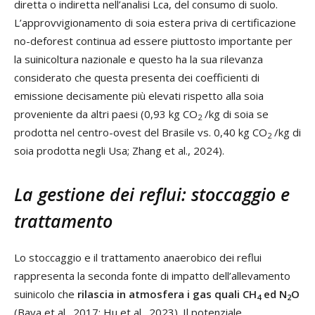
diretta o indiretta nell’analisi Lca, del consumo di suolo.
L’approvvigionamento di soia estera priva di certificazione
no-deforest continua ad essere piuttosto importante per
la suinicoltura nazionale e questo ha la sua rilevanza
considerato che questa presenta dei coefficienti di
emissione decisamente più elevati rispetto alla soia
proveniente da altri paesi (0,93 kg CO
/kg di soia se
2
prodotta nel centro-ovest del Brasile vs. 0,40 kg CO
/kg di
2
soia prodotta negli Usa; Zhang et al., 2024).
La gestione dei reflui: stoccaggio e
trattamento
Lo stoccaggio e il trattamento anaerobico dei reflui
rappresenta la seconda fonte di impatto dell’allevamento
suinicolo che
rilascia in atmosfera i gas quali CH
ed N
O
4
2
(Bava et al., 2017; Hu et al., 2023). Il potenziale