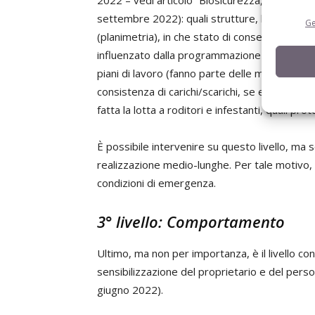
2022 – vedi articolo “Biosicurezza, aggiornam
settembre 2022): quali strutture, locali, ma
Ge
(planimetria), in che stato di conservazione/
influenzato dalla programmazione dei cicli, da
piani di lavoro (fanno parte delle misure ges
consistenza di carichi/scarichi, se e come vie
fatta la lotta a roditori e infestanti, quali pro
È possibile intervenire su questo livello, m
realizzazione medio-lunghe. Per tale motivo, 
condizioni di emergenza.
3° livello: Comportamento
Ultimo, ma non per importanza, è il livello c
sensibilizzazione del proprietario e del pers
giugno 2022).