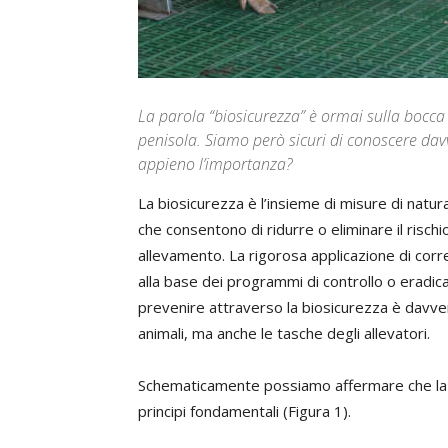
La parola “biosicurezza” è ormai sulla bocca d
penisola. Siamo però sicuri di conoscere dav
appieno l’importanza?
La biosicurezza è l’insieme di misure di natu
che consentono di ridurre o eliminare il rischi
allevamento. La rigorosa applicazione di corr
alla base dei programmi di controllo o eradic
prevenire attraverso la biosicurezza è davve
animali, ma anche le tasche degli allevatori.
Schematicamente possiamo affermare che la bio
principi fondamentali (Figura 1).