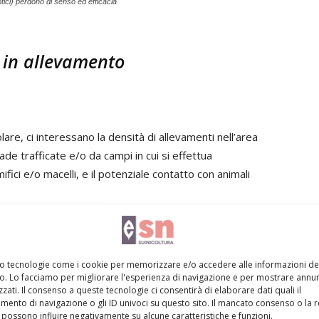
otici) perdono di senso ed efficacia
za in allevamento
are, ci interessano la densità di allevamenti nell’area
rade trafficate e/o da campi in cui si effettua
fici e/o macelli, e il potenziale contatto con animali
a meno che non si decida di cambiare allevamento.
ogistico-gestionali
mo tecnologie come i cookie per memorizzare e/o accedere alle informazioni de
vo. Lo facciamo per migliorare l'esperienza di navigazione e per mostrare annun
zati. Il consenso a queste tecnologie ci consentirà di elaborare dati quali il
to l’allevamento (misure strutturali del Dm 28 giugno
ento di navigazione o gli ID univoci su questo sito. Il mancato consenso o la 
possono influire negativamente su alcune caratteristiche e funzioni.