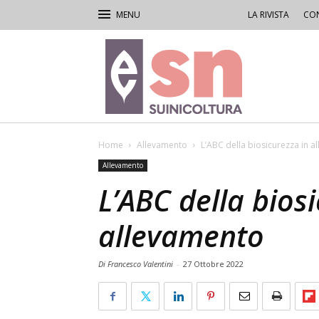
LA RIVISTA
CON
Rivista
di
Suinicoltura
Home
Allevamento
L’ABC della biosicurezza in 
Allevamento
L’ABC della bios
allevamento
Di Francesco Valentini
-
27 Ottobre 2022