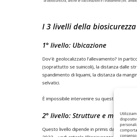
di biosicurezza, anche le vaccinazioni e i trattamenti (es. antibi
I 3 livelli della biosicurez
1° livello: Ubicazione
Dov’è geolocalizzato l’allevamento? In particol
(soprattutto se suinicoli), la distanza dalle st
spandimento di liquami, la distanza da mangimi
selvatici.
È impossibile intervenire su questo livello, 
2° livello: Strutture e misure l
Utilizzia
dispositi
personaliz
Questo livello dipende in primis da com’è fat
comportam
consenso 