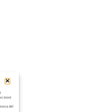
l
ci (non)
revoca del