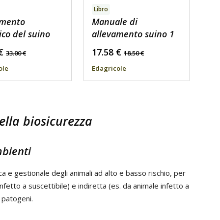
Libro
amento
Manuale di
ico del suino
allevamento suino 1
€
17.58
€
33.00
€
18.50
€
ole
Edagricole
ella biosicurezza
mbienti
 e gestionale degli animali ad alto e basso rischio, per
fetto a suscettibile) e indiretta (es. da animale infetto a
i patogeni.