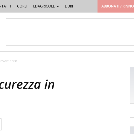
TATTI
CORSI
EDAGRICOLE
LIBRI
ABBONATI / RINN
allevamento
icurezza in