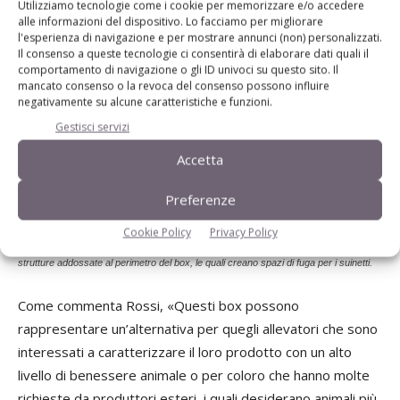
Utilizziamo tecnologie come i cookie per memorizzare e/o accedere
alle informazioni del dispositivo. Lo facciamo per migliorare
l'esperienza di navigazione e per mostrare annunci (non) personalizzati.
Il consenso a queste tecnologie ci consentirà di elaborare dati quali il
comportamento di navigazione o gli ID univoci su questo sito. Il
mancato consenso o la revoca del consenso possono influire
negativamente su alcune caratteristiche e funzioni.
Gestisci servizi
Accetta
Preferenze
Cookie Policy
Privacy Policy
Per evitare che la scrofa entri in collisione con i piccoli, sono state progettate delle
strutture addossate al perimetro del box, le quali creano spazi di fuga per i suinetti.
Come commenta Rossi, «Questi box possono
rappresentare un’alternativa per quegli allevatori che sono
interessati a caratterizzare il loro prodotto con un alto
livello di benessere animale o per coloro che hanno molte
richieste da produttori esteri, i quali desiderano animali più