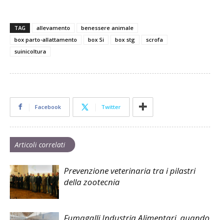
TAG
allevamento
benessere animale
box parto-allattamento
box Si
box stg
scrofa
suinicoltura
Facebook
Twitter
Articoli correlati
Prevenzione veterinaria tra i pilastri
della zootecnia
Fumagalli Industria Alimentari, quando