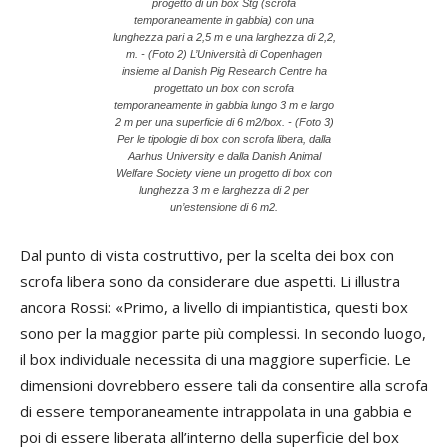
progetto di un box Stg (scrofa
temporaneamente in gabbia) con una
lunghezza pari a 2,5 m e una larghezza di 2,2,
m. - (Foto 2) L’Università di Copenhagen
insieme al Danish Pig Research Centre ha
progettato un box con scrofa
temporaneamente in gabbia lungo 3 m e largo
2 m per una superficie di 6 m2/box. - (Foto 3)
Per le tipologie di box con scrofa libera, dalla
Aarhus University e dalla Danish Animal
Welfare Society viene un progetto di box con
lunghezza 3 m e larghezza di 2 per
un’estensione di 6 m2.
Dal punto di vista costruttivo, per la scelta dei box con
scrofa libera sono da considerare due aspetti. Li illustra
ancora Rossi: «Primo, a livello di impiantistica, questi box
sono per la maggior parte più complessi. In secondo luogo,
il box individuale necessita di una maggiore superficie. Le
dimensioni dovrebbero essere tali da consentire alla scrofa
di essere temporaneamente intrappolata in una gabbia e
poi di essere liberata all’interno della superficie del box