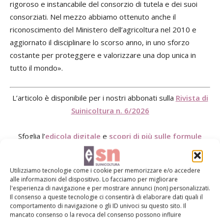
rigoroso e instancabile del consorzio di tutela e dei suoi
consorziati. Nel mezzo abbiamo ottenuto anche il
riconoscimento del Ministero dell’agricoltura nel 2010 e
aggiornato il disciplinare lo scorso anno, in uno sforzo
costante per proteggere e valorizzare una dop unica in
tutto il mondo».
L’articolo è disponibile per i nostri abbonati sulla
Rivista di
Suinicoltura n. 6/2026
Sfoglia l’
edicola digitale
e
scopri di più sulle formule
di abbonamento alla rivista
Utilizziamo tecnologie come i cookie per memorizzare e/o accedere
alle informazioni del dispositivo. Lo facciamo per migliorare
TAG
Culatello di Zibello Dop
produzioni dop
l'esperienza di navigazione e per mostrare annunci (non) personalizzati.
Il consenso a queste tecnologie ci consentirà di elaborare dati quali il
comportamento di navigazione o gli ID univoci su questo sito. Il
mancato consenso o la revoca del consenso possono influire