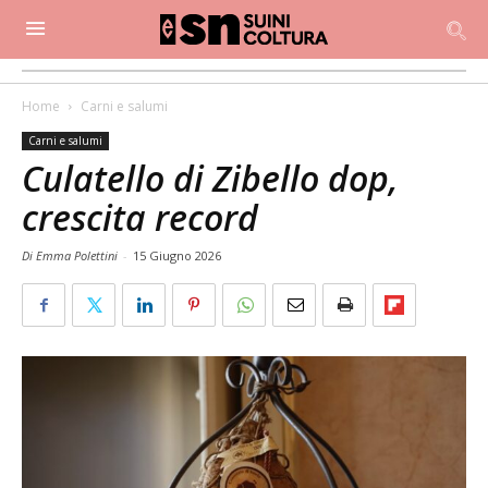
Home
Carni e salumi
Carni e salumi
Culatello di Zibello dop,
crescita record
Di Emma Polettini
-
15 Giugno 2026