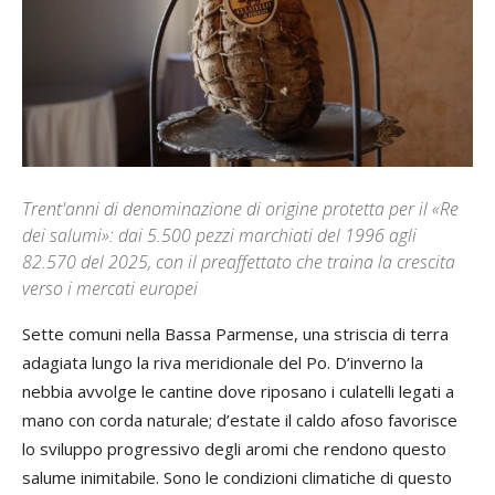
Trent'anni di denominazione di origine protetta per il «Re
dei salumi»: dai 5.500 pezzi marchiati del 1996 agli
82.570 del 2025, con il preaffettato che traina la crescita
verso i mercati europei
Sette comuni nella Bassa Parmense, una striscia di terra
adagiata lungo la riva meridionale del Po. D’inverno la
nebbia avvolge le cantine dove riposano i culatelli legati a
mano con corda naturale; d’estate il caldo afoso favorisce
lo sviluppo progressivo degli aromi che rendono questo
salume inimitabile. Sono le condizioni climatiche di questo