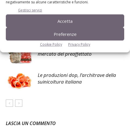
negativamente su alcune caratteristiche e funzioni.
Facebook
Twitter
Gestisci servizi
Accetta
Articoli correlati
Preferenze
Cookie Policy
Privacy Policy
Culatello di Zibello Dop, cresce il
mercato del preaffettato
Le produzioni dop, l’architrave della
suinicoltura italiana
LASCIA UN COMMENTO