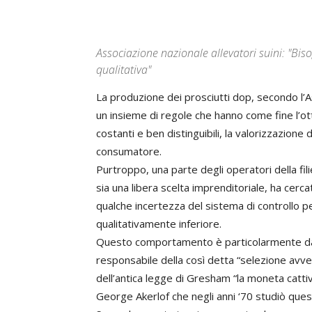
Associazione nazionale allevatori suini: "Biso
qualitativa"
La produzione dei prosciutti dop, secondo l’As
un insieme di regole che hanno come fine l’ott
costanti e ben distinguibili, la valorizzazione d
consumatore.
Purtroppo, una parte degli operatori della fili
sia una libera scelta imprenditoriale, ha cerca
qualche incertezza del sistema di controllo p
qualitativamente inferiore.
Questo comportamento è particolarmente dann
responsabile della così detta “selezione avve
dell’antica legge di Gresham “la moneta catt
George Akerlof che negli anni ‘70 studiò que