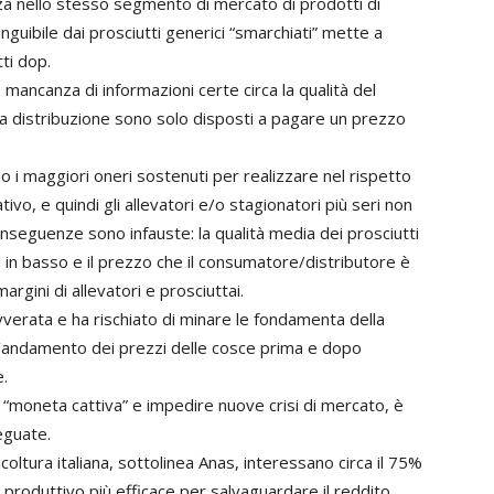
a nello stesso segmento di mercato di prodotti di
tinguibile dai prosciutti generici “smarchiati” mette a
tti dop.
n mancanza di informazioni certe circa la qualità del
la distribuzione sono solo disposti a pagare un prezzo
i maggiori oneri sostenuti per realizzare nel rispetto
tivo, e quindi gli allevatori e/o stagionatori più seri non
nseguenze sono infauste: la qualità media dei prosciutti
in basso e il prezzo che il consumatore/distributore è
rgini di allevatori e prosciuttai.
verata e ha rischiato di minare le fondamenta della
all’andamento dei prezzi delle cosce prima e dopo
e.
i “moneta cattiva” e impedire nuove crisi di mercato, è
eguate.
coltura italiana, sottolinea Anas, interessano circa il 75%
produttivo più efficace per salvaguardare il reddito