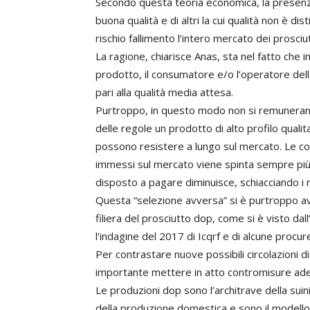
Secondo questa teoria economica, la presenz
buona qualità e di altri la cui qualità non è dis
rischio fallimento l’intero mercato dei prosciu
La ragione, chiarisce Anas, sta nel fatto che i
prodotto, il consumatore e/o l’operatore del
pari alla qualità media attesa.
Purtroppo, in questo modo non si remunerano 
delle regole un prodotto di alto profilo qualita
possono resistere a lungo sul mercato. Le co
immessi sul mercato viene spinta sempre più 
disposto a pagare diminuisce, schiacciando i ma
Questa “selezione avversa” si è purtroppo av
filiera del prosciutto dop, come si è visto d
l’indagine del 2017 di Icqrf e di alcune procur
Per contrastare nuove possibili circolazioni d
importante mettere in atto contromisure ad
Le produzioni dop sono l’architrave della suini
della produzione domestica e sono il modello 