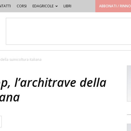
TATTI
CORSI
EDAGRICOLE
LIBRI
ABBONATI / RINN
della suinicoltura italiana
, l’architrave della
iana