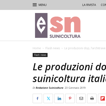
LA RIVISTA
CON
Rivista
di
Suinicoltura
Home
Flash news
Le produzioni dop, l’architrave 
Flash news
Le produzioni dop
suinicoltura ital
Di
Redazione Suinicoltura
23 Gennaio 2019