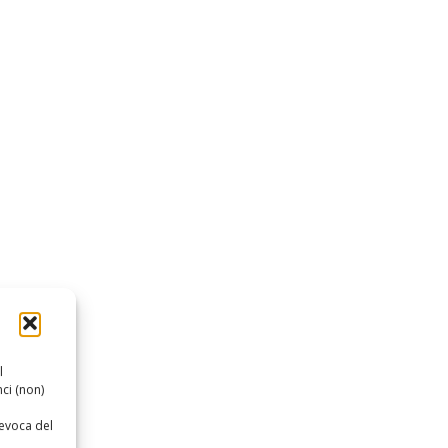
l
ci (non)
revoca del