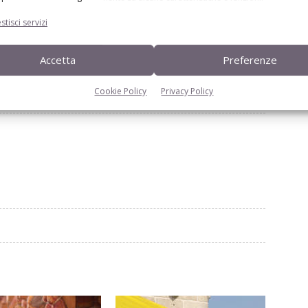
p
produzioni dop
stisci servizi
Accetta
Preferenze
Linkedin
Pinterest
Email
Cookie Policy
Privacy Policy