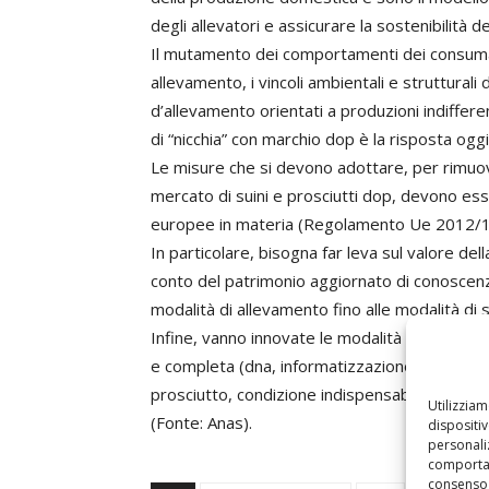
degli allevatori e assicurare la sostenibilità 
Il mutamento dei comportamenti dei consumator
allevamento, i vincoli ambientali e struttural
d’allevamento orientati a produzioni indiffere
di “nicchia” con marchio dop è la risposta ogg
Le misure che si devono adottare, per rimuove
mercato di suini e prosciutti dop, devono esse
europee in materia (Regolamento Ue 2012/1
In particolare, bisogna far leva sul valore del
conto del patrimonio aggiornato di conoscenz
modalità di allevamento fino alle modalità di
Infine, vanno innovate le modalità di verifica d
e completa (dna, informatizzazione dati, ecc.) 
prosciutto, condizione indispensabile per garan
Utilizzia
(Fonte: Anas).
dispositi
personaliz
comportam
consenso 