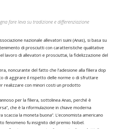
gna fare leva su tradizione e differenziazione
sociazione nazionale allevatori suini (Anas), si basa su
enimento di prosciutti con caratteristiche qualitative
el lavoro di allevatori e prosciuttai, la fidelizzazione del
era, noncurante del fatto che l’adesione alla filiera dop
to di aggirare il rispetto delle norme o di sfruttare
er realizzare con minori costi un prodotto
oso per la filiera, sottolinea Anas, perché è
rsa”, che è la riformulazione in chiave moderna
iva scaccia la moneta buona”. L’economista americano
sto fenomeno fu insignito del premio Nobel.