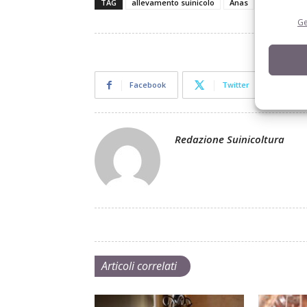
TAG
allevamento suinicolo
Anas
prodotti do
Ge
Facebook
Twitter
Redazione Suinicoltura
Articoli correlati