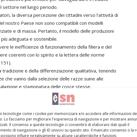
del settore nel lungo periodo.
i, la diversa percezione dei cittadini verso l’attività di
i del nostro Paese non sono compatibili con modelli
nziate e di massa. Pertanto, il modello delle produzioni
i più adeguata e sostenibile.
re le inefficienze di funzionamento della filiera e del
re coerenti con lo spirito e la lettera delle norme
151).
la tradizione e della differenziazione qualitativa, tenendo
e che vanno dalla selezione delle razze suine alle
 salagione e stagionatura delle cosce stesse.
i requisiti e processi e applicata una tracciabilità efficace
dall’inseminazione della scrofa alla sigillatura del
tire il nesso tra origine e qualità.
mo tecnologie come i cookie per memorizzare e/o accedere alle informazioni de
vo. Lo facciamo per migliorare l'esperienza di navigazione e per mostrare annun
zati. Il consenso a queste tecnologie ci consentirà di elaborare dati quali il
ento di navigazione o gli ID univoci su questo sito. Il mancato consenso o la 
possono influire negativamente su alcune caratteristiche e funzioni.