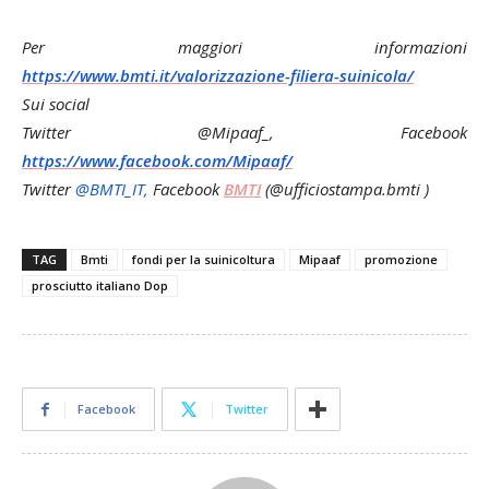
Per maggiori informazioni
https://www.bmti.it/valorizzazione-filiera-suinicola/
Sui social
Twitter
@Mipaaf_,
Facebook
https://www.facebook.com/Mipaaf/
Twitter
@BMTI_IT,
Facebook
BMTI
(@ufficiostampa.bmti )
TAG
Bmti
fondi per la suinicoltura
Mipaaf
promozione
prosciutto italiano Dop
Facebook
Twitter