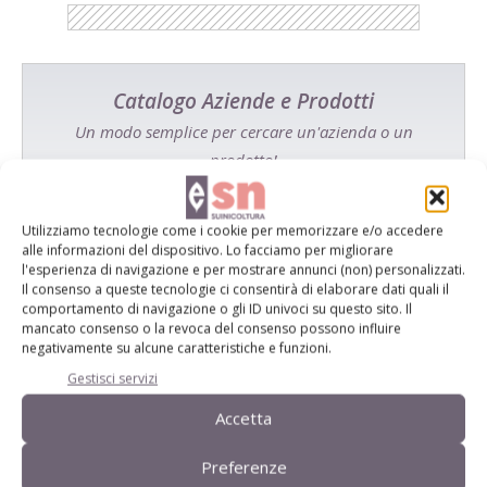
Catalogo Aziende e Prodotti
Un modo semplice per cercare un'azienda o un
prodotto!
Cerca adesso
Utilizziamo tecnologie come i cookie per memorizzare e/o accedere
alle informazioni del dispositivo. Lo facciamo per migliorare
l'esperienza di navigazione e per mostrare annunci (non) personalizzati.
Il consenso a queste tecnologie ci consentirà di elaborare dati quali il
comportamento di navigazione o gli ID univoci su questo sito. Il
L'Esperto risponde
mancato consenso o la revoca del consenso possono influire
negativamente su alcune caratteristiche e funzioni.
I consigli di Terra e Vita agli agricoltori
Gestisci servizi
Cerca adesso
Accetta
Preferenze