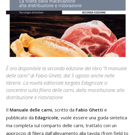
È ora disponibile la seconda edizione del libro "Il manuale
delle carni" di Fabio Ghetti; dal 5 agosto anche nelle
librerie. La novità editoriale targata Edagricole si
concentra sulla filiera delle carni, dalla macellazione alla
distribuzione e ristorazione
Il
Manuale delle carni
, scritto da
Fabio Ghetti
e
pubblicato da
Edagricole
, vuole essere una guida sintetica
ma completa sul comparto delle carni, trattato con un
approccio di filiera dall’allevamento alla tavola (from field to