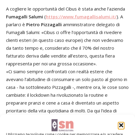
A cogliere le opportunità del Cibus è stata anche l’azienda
Fumagalli Salumi
(
https://www.fumagallisalumi.it/
). A
parlarci è
Pietro Pizzagalli
amministratore delegato di
Fumagalli Salumi: «Cibus ci offre l’opportunità di rivedere
clienti esteri (in questo caso europei) che non vedevamo
da tanto tempo e, considerato che il 70% del nostro
fatturato deriva dalle vendite all’estero, questa fiera
rappresenta per noi una grossa occasione».
«Ci siamo sempre confrontati con realtà estere che
avevano l’abitudine di consumare un solo pasto al giorno in
casa - ha sottolineato Pizzagalli -, mentre ora, le cose sono
cambiate: il lockdown ha rivoluzionato la routine e
preparare pranzi e cene a casa è diventato un aspetto
prioritario della vita quotidiana di molti. Da qui l’idea di
creare nuovi prodotti come i “pronti da cuocere” o i “già
cotti”».
Utilizziamo tecnologie come i cookie per memorizzare e/o accedere