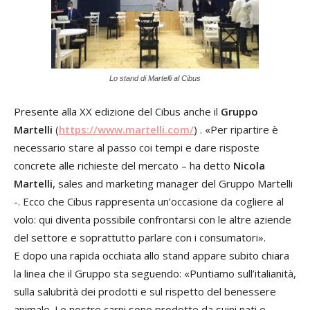
Lo stand di Martelli al Cibus
Presente alla XX edizione del Cibus anche il
Gruppo
Martelli
(
https://www.martelli.com/
) . «Per ripartire è
necessario stare al passo coi tempi e dare risposte
concrete alle richieste del mercato – ha detto
Nicola
Martelli
, sales and marketing manager del Gruppo Martelli
-. Ecco che Cibus rappresenta un’occasione da cogliere al
volo: qui diventa possibile confrontarsi con le altre aziende
del settore e soprattutto parlare con i consumatori».
E dopo una rapida occhiata allo stand appare subito chiara
la linea che il Gruppo sta seguendo: «Puntiamo sull’italianità,
sulla salubrità dei prodotti e sul rispetto del benessere
animale. Le nostre carni sono prodotte da suini nati e