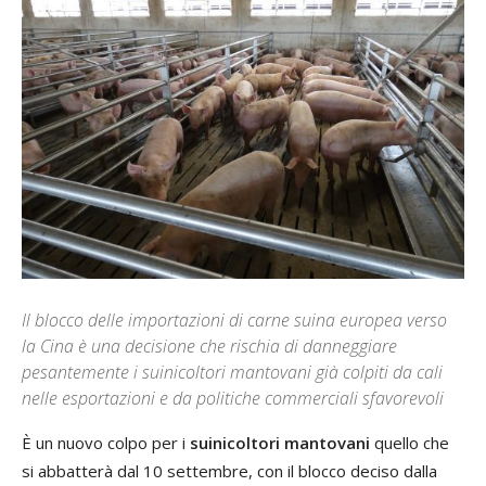
Il blocco delle importazioni di carne suina europea verso
la Cina è una decisione che rischia di danneggiare
pesantemente i suinicoltori mantovani già colpiti da cali
nelle esportazioni e da politiche commerciali sfavorevoli
È un nuovo colpo per i
suinicoltori mantovani
quello che
si abbatterà dal 10 settembre, con il blocco deciso dalla