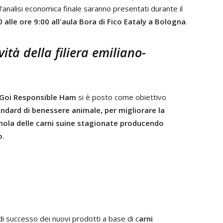
ll’analisi economica finale saranno presentati durante il
alle ore 9:00 all'aula Bora di Fico Eataly a Bologna
.
ità della filiera emiliano-
Goi Responsible Ham
si è posto come obiettivo
andard di benessere animale, per migliorare la
gnola delle carni suine stagionate producendo
o
.
di successo dei nuovi prodotti a base di c
arni