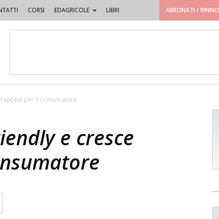
TATTI
CORSI
EDAGRICOLE
LIBRI
ABBONATI / RINN
 l’appeal per il consumatore
iendly e cresce
consumatore