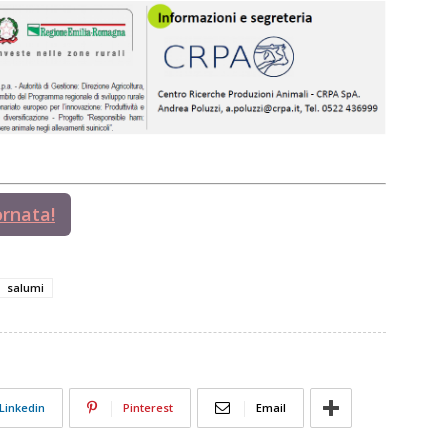
ornata!
salumi
Linkedin
Pinterest
Email