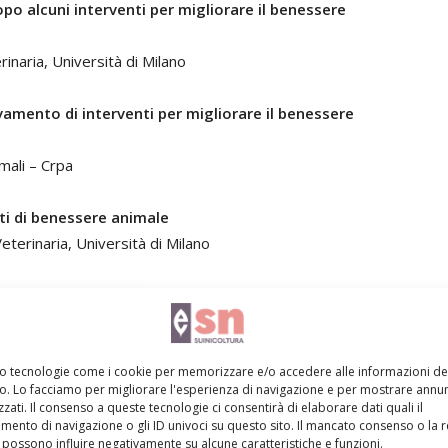
dopo alcuni interventi per migliorare il benessere
inaria, Università di Milano
evamento di interventi per migliorare il benessere
mali – Crpa
ti di benessere animale
eterinaria, Università di Milano
rande Distribuzione Organizzata
Animali – Crpa
mo tecnologie come i cookie per memorizzare e/o accedere alle informazioni de
re ai consumatori
vo. Lo facciamo per migliorare l'esperienza di navigazione e per mostrare annun
 Ciwf
zati. Il consenso a queste tecnologie ci consentirà di elaborare dati quali il
ento di navigazione o gli ID univoci su questo sito. Il mancato consenso o la 
possono influire negativamente su alcune caratteristiche e funzioni.