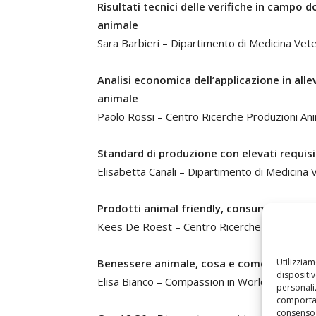
Risultati tecnici delle verifiche in campo 
animale
Sara Barbieri – Dipartimento di Medicina Veter
Analisi economica dell’applicazione in all
animale
Paolo Rossi – Centro Ricerche Produzioni Ani
Standard di produzione con elevati requisi
Elisabetta Canali – Dipartimento di Medicina V
Prodotti animal friendly, consumatori e G
Kees De Roest – Centro Ricerche Produzioni 
Utilizzia
Benessere animale, cosa e come comunica
dispositi
Elisa Bianco – Compassion in World Farming -
personaliz
comportam
consenso 