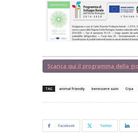
Scarica qui il programma della gi
TAG
animal friendly
benessere suini
Crpa
Facebook
Twitter