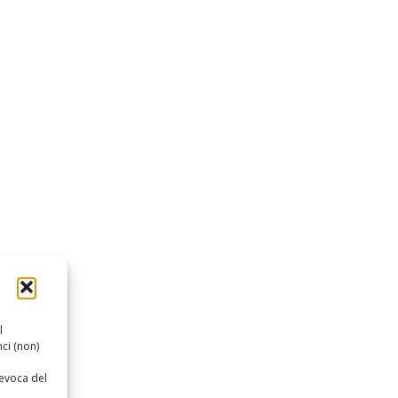
l
ci (non)
revoca del