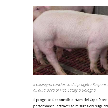
Il convegno conclusivo del progetto Responsi
all'aula Bora di Fico Eataly a Bologna
Il progetto
Responsible Ham
del
Crpa
è orma
performance, attraverso misurazioni sugli ani