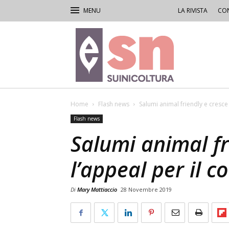
LA RIVISTA
CON
Rivista
di
Suinicoltura
Home
Flash news
Salumi animal friendly e cresce
Flash news
Salumi animal fr
l’appeal per il 
Di
Mary Mattiaccio
28 Novembre 2019