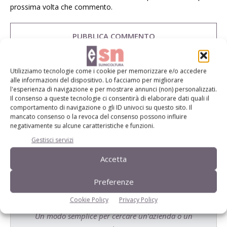
prossima volta che commento.
Utilizziamo tecnologie come i cookie per memorizzare e/o accedere
alle informazioni del dispositivo. Lo facciamo per migliorare
E-magazine
l'esperienza di navigazione e per mostrare annunci (non) personalizzati.
Il consenso a queste tecnologie ci consentirà di elaborare dati quali il
Tecniche, prodotti e servizi dalle aziende
comportamento di navigazione o gli ID univoci su questo sito. Il
mancato consenso o la revoca del consenso possono influire
negativamente su alcune caratteristiche e funzioni.
Gestisci servizi
Accetta
Preferenze
Catalogo Aziende e Prodotti
Cookie Policy
Privacy Policy
Un modo semplice per cercare un'azienda o un