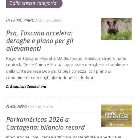
Dalla stessa categoria
IN PRIMO PIANO
29 Luglio 2026
Psa, Toscana accelera:
deroghe e piano per gli
allevamenti
Regione Toscana, Masaf e CIA delineano le misure straordinarie
contro la Peste Suina Africana: approvate deroghe al disciplinare
della Cinta Senese Dop per la biosicurezza, con piano di
contenimento dei cinghiali e indennizzi dedicati
Di Redazione Suinicoltura
-
FLASH NEWS
29 Luglio 2026
Porkaméricas 2026 a
Cartagena: bilancio record
Innovazione, intelligenza artificiale, sostenibilità e apertura ai