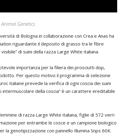
ta Animal Genetics
iversità di Bologna in collaborazione con Crea e Anas ha
ion riguardante il deposito di grasso tra le fibre
isibile” di suini della razza Large White italiana.
tevole importanza per la filiera dei prosciutti dop,
prodotto. Per questo motivo il programma di selezione
c italiane prevede la verifica di ogni coscia dei suini
sso intermuscolare della coscia” è un carattere ereditabile
mmine di razza Large White italiana, figlie di 572 verri
formazione per entrambe le cosce e un campione biologico
per la genotipizzazione con pannello Illumina Snps 60K.