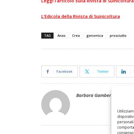
Leggi l’articolo sulla Rivista di Suinicoltur
L’Edicola della Rivista di Suinicoltura
TAG
Anas
Crea
genomica
prosciutto
Facebook
Twitter
Barbara Gamberini
Utilizzia
dispositi
personaliz
comportam
consenso 