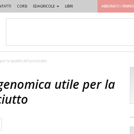
TATTI
CORSI
EDAGRICOLE
LIBRI
ABBONATI / RINN
per la qualità del prosciutto
 genomica utile per la
ciutto