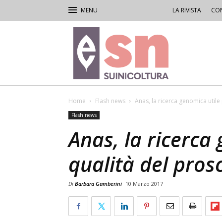
LA RIVISTA
CON
Rivista
di
Suinicoltura
Home
Flash news
Anas, la ricerca genomica utile 
Flash news
Anas, la ricerca
qualità del pros
Di
Barbara Gamberini
10 Marzo 2017