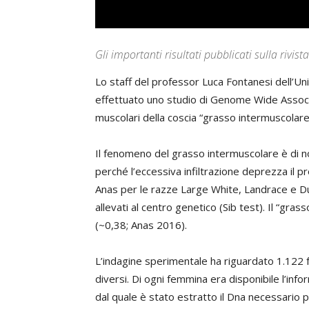
Gli importanti risultati pubblicati sulla rivis
Lo staff del professor Luca Fontanesi dell’Un
effettuato uno studio di Genome Wide Associat
muscolari della coscia “grasso intermuscolare v
Il fenomeno del grasso intermuscolare è di no
perché l’eccessiva infiltrazione deprezza il 
Anas per le razze Large White, Landrace e Duro
allevati al centro genetico (Sib test). Il “gra
(~0,38; Anas 2016).
L’indagine sperimentale ha riguardato 1.122 fe
diversi. Di ogni femmina era disponibile l’in
dal quale è stato estratto il Dna necessario 