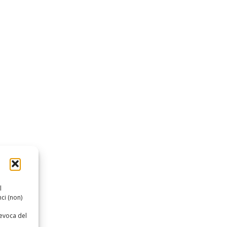
l
ci (non)
revoca del