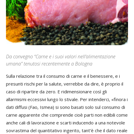
Da convegno “Carne e i suoi valori nell’alimentazione
umana” tenutosi recentemente a Bologna
Sulla relazione tra il consumo di carne e il benessere, e i
presunti rischi per la salute, verrebbe da dire, è proprio il
caso di ripartire da zero. E ridimensionare così gli
allarmismi eccessivi lungo lo stivale. Per intenderci, «finora i
dati diffusi (Fao, Ismea) si sono basati solo sul consumo di
carne apparente che comprende cioè parti non edibili come
anche cali di lavorazione e scarti inducendo a una notevole
sovrastima del quantitativo ingerito, tant’è che il dato reale