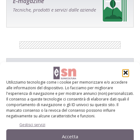
E-magazine
Tecniche, prodotti e servizi dalle aziende
Catalogo Aziende e Prodotti
Un modo semplice per cercare un'azienda o un
Utilizziamo tecnologie come i cookie per memorizzare e/o accedere
prodotto!
alle informazioni del dispositivo. Lo facciamo per migliorare
l'esperienza di navigazione e per mostrare annunci (non) personalizzati.
Cerca adesso
Il consenso a queste tecnologie ci consentirà di elaborare dati quali il
comportamento di navigazione o gli ID univoci su questo sito. Il
mancato consenso o la revoca del consenso possono influire
negativamente su alcune caratteristiche e funzioni.
Gestisci servizi
L'Esperto risponde
Accetta