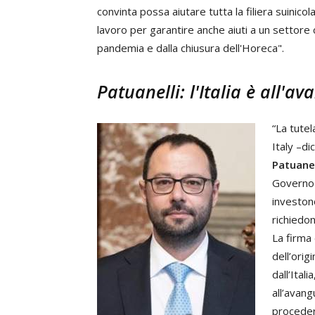
convinta possa aiutare tutta la filiera suinico
lavoro per garantire anche aiuti a un settore 
pandemia e dalla chiusura dell'Horeca".
Patuanelli: l'Italia è all'a
“La tutel
Italy –di
Patuanel
Governo 
investono
richiedon
La firma 
dell’orig
dall’Ital
all’avan
proceder