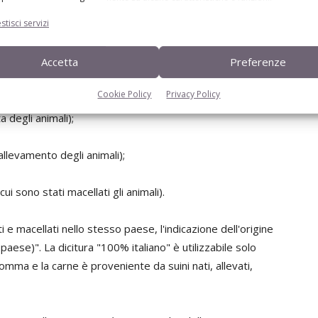
stisci servizi
decreto
Accetta
Preferenze
maniera leggibile sulle etichette le seguenti informazioni:
Cookie Policy
Privacy Policy
 degli animali);
llevamento degli animali);
i sono stati macellati gli animali).
i e macellati nello stesso paese, l'indicazione dell'origine
aese)". La dicitura "100% italiano" è utilizzabile solo
mma e la carne è proveniente da suini nati, allevati,