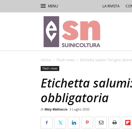
LA RIVISTA
CON
Rivista
di
Suinicoltura
Home
Flash news
Etichetta salumi: l’origine dive
Flash news
Etichetta salumi:
obbligatoria
Di
Mary Mattiaccio
3 Luglio 2020