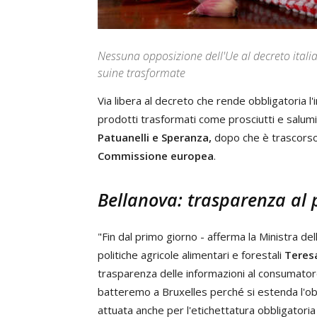
Nessuna opposizione dell'Ue al decreto italian
suine trasformate
Via libera al decreto che rende obbligatoria l'i
prodotti trasformati come prosciutti e salumi.
Patuanelli e Speranza,
dopo che è trascorso 
Commissione europea
.
Bellanova: trasparenza al 
"Fin dal primo giorno - afferma la Ministra del
politiche agricole alimentari e forestali
Teres
trasparenza delle informazioni al consumatore
batteremo a Bruxelles perché si estenda l'obbl
attuata anche per l'etichettatura obbligatori