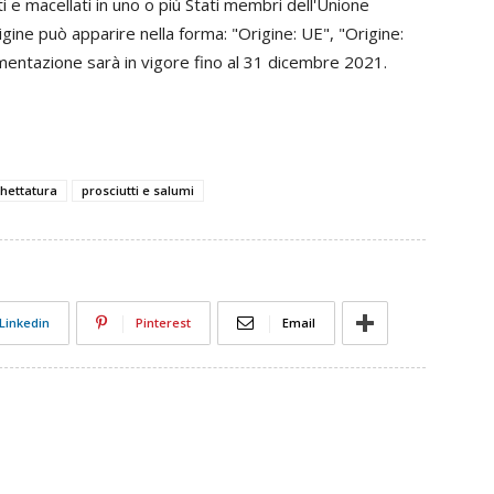
i e macellati in uno o più Stati membri dell'Unione
igine può apparire nella forma: "Origine: UE", "Origine:
mentazione sarà in vigore fino al 31 dicembre 2021.
chettatura
prosciutti e salumi
Linkedin
Pinterest
Email