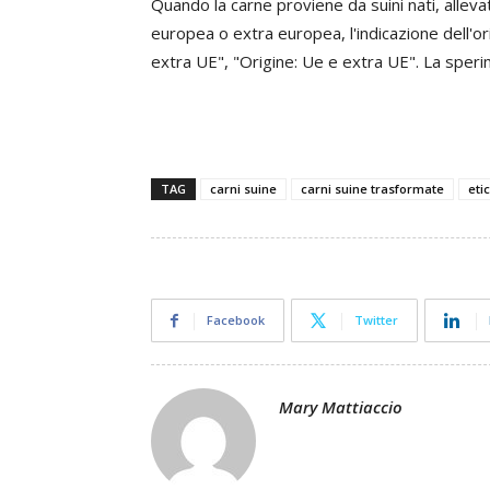
Quando la carne proviene da suini nati, allevat
europea o extra europea, l'indicazione dell'or
extra UE", "Origine: Ue e extra UE". La speri
TAG
carni suine
carni suine trasformate
eti
Facebook
Twitter
Mary Mattiaccio