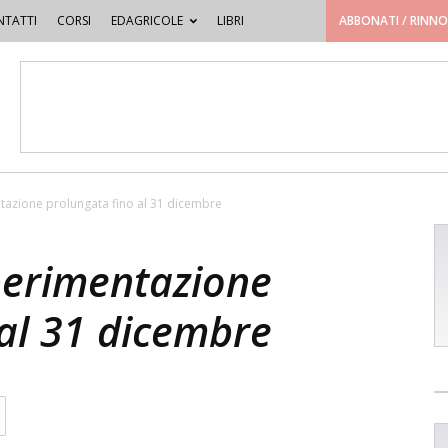
TATTI
CORSI
EDAGRICOLE
LIBRI
ABBONATI / RINN
ntazione prolungata fino al 31 dicembre
sperimentazione
 al 31 dicembre