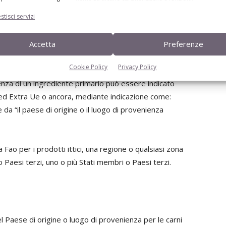
go d’origine differente da quello reale. Con ingrediente
stisci servizi
ngrediente che supera il 50% rispetto al totale, oppure
itualmente associato dal consumatore alla denominazione
dei casi richiesta un’indicazione quantitativa”. Tuttavia,
Accetta
Preferenze
geografiche generiche, riferimenti geografici contenuti
Cookie Policy
Privacy Policy
Stg, e a merci contemplate da accordi internazionali. Ma
ienza di un ingrediente primario può essere indicato
 Extra Ue o ancora, mediante indicazione come:
da “il paese di origine o il luogo di provenienza
 Fao per i prodotti ittici, una regione o qualsiasi zona
o Paesi terzi, uno o più Stati membri o Paesi terzi.
l Paese di origine o luogo di provenienza per le carni