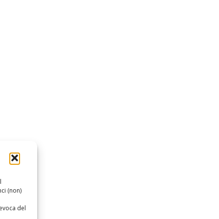
l
ci (non)
revoca del