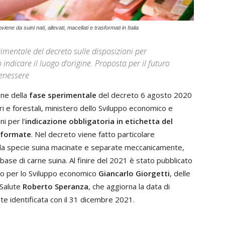
iene da suini nati, allevati, macellati e trasformati in Italia
rimentale del decreto sulle disposizioni per
 indicare il luogo d’origine. Proposta per il futuro
benessere
ine della
fase sperimentale
del decreto 6 agosto 2020
ari e forestali, ministero dello Sviluppo economico e
i per l’
indicazione obbligatoria in etichetta del
asformate
. Nel decreto viene fatto particolare
della specie suina macinate e separate meccanicamente,
a base di carne suina. Al finire del 2021 è stato pubblicato
tro per lo Sviluppo economico
Giancarlo Giorgetti
, delle
 Salute
Roberto Speranza
, che aggiorna la data di
te identificata con il 31 dicembre 2021.