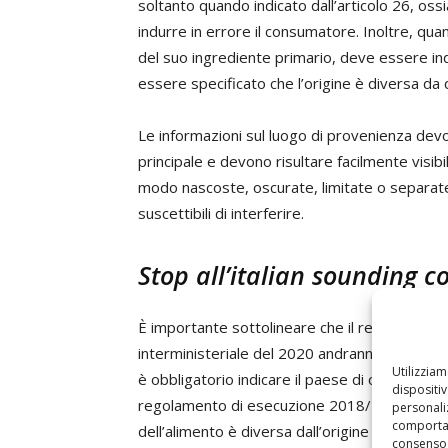
soltanto quando indicato dall’articolo 26, oss
indurre in errore il consumatore. Inoltre, qua
del suo ingrediente primario, deve essere ind
essere specificato che l’origine è diversa da 
Le informazioni sul luogo di provenienza dev
principale e devono risultare facilmente visib
modo nascoste, oscurate, limitate o separate d
suscettibili di interferire.
Stop all’italian sounding c
È importante sottolineare che il regolamento
interministeriale del 2020 andranno certame
Utilizzia
è obbligatorio indicare il paese di origine o i
dispositi
regolamento di esecuzione 2018/775, è necess
personaliz
comportam
dell’alimento è diversa dall’origine dell’alime
consenso 