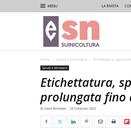
LA RIVISTA
CON
Rivista
di
Suinicoltura
Home
Salute e benessere
Etichettatura, sperime
Salute e benessere
Etichettatura, 
prolungata fino
Di Sonia Bertolani
-
23 Febbraio 2022