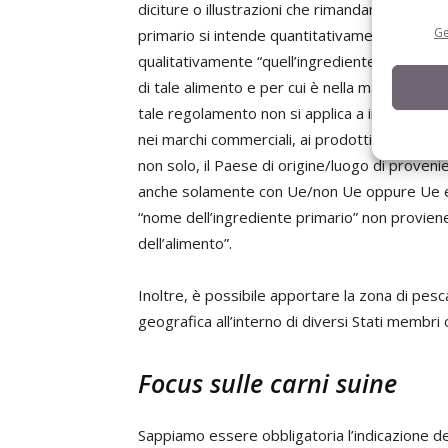
diciture o illustrazioni che rimandano a un luo
Ge
primario si intende quantitativamente quell’i
qualitativamente “quell’ingrediente che è ab
di tale alimento e per cui è nella maggioranza 
tale regolamento non si applica a indicazioni 
nei marchi commerciali, ai prodotti Dop, Igp, 
non solo, il Paese di origine/luogo di proven
anche solamente con Ue/non Ue oppure Ue ed
“nome dell’ingrediente primario” non proviene 
dell’alimento”.
Inoltre, è possibile apportare la zona di pesca
geografica all’interno di diversi Stati membri 
Focus sulle carni suine
Sappiamo essere obbligatoria l’indicazione de