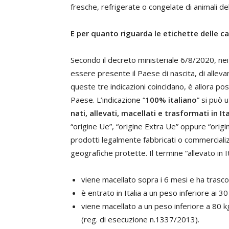
fresche, refrigerate o congelate di animali del
E per quanto riguarda le etichette delle c
Secondo il decreto ministeriale 6/8/2020, ne
essere presente il Paese di nascita, di alleva
queste tre indicazioni coincidano, è allora pos
Paese. L’indicazione “
100% italiano
” si può u
nati, allevati, macellati e trasformati in Ita
“origine Ue”, “origine Extra Ue” oppure “origi
prodotti legalmente fabbricati o commercializza
geografiche protette. Il termine “allevato in 
viene macellato sopra i 6 mesi e ha trascors
è entrato in Italia a un peso inferiore ai 
viene macellato a un peso inferiore a 80 kg
(reg. di esecuzione n.1337/2013).