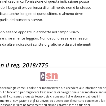
ia nel caso in cui l’omissione di questa indicazione possa
ndo il luogo di provenienza di un alimento non è lo stesso
icata anche l’origine di quest’ultimo, o almeno deve
quella dell’alimento stesso.
ono essere apposte in etichetta nel campo visivo
ili e chiaramente leggibili. Non devono essere in nessun
a altre indicazioni scritte o grafiche o da altri elementi
on il reg. 2018/775
 di esecuzione 2018/775 e il successivo decreto
nte a vantaggio e a sostegno del
Made in Italy
. Quando
mo tecnologie come i cookie per memorizzare e/o accedere alle informazioni de
l luogo di provenienza dell’alimento? Secondo il
vo. Lo facciamo per migliorare l'esperienza di navigazione e per mostrare annun
ario quando l’origine dell’ingrediente primario
zati. Il consenso a queste tecnologie ci consentirà di elaborare dati quali il
ento di navigazione o gli ID univoci su questo sito. Il mancato consenso o la 
nto principale, ed in caso di presenza di simboli, bandiere,
possono influire negativamente su alcune caratteristiche e funzioni.