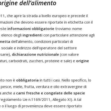
origine dell’alimento
, che apre la strada a livello europeo e precede il
ormazioni che devono essere riportate in etichetta con il
ueste
informazioni obbligatorie
troviamo: nome
, elenco degli
ingredienti
con particolare attenzione agli
 netta
dell’alimento, condizioni particolari di
sociale e indirizzo dell’operatore del settore
ssarie),
dichiarazione nutrizionale
(con valore
aturi, carboidrati, zuccheri, proteine e sale) e
origine
ento non è
obbligatoria
in tutti i casi. Nello specifico, lo
 pesce, miele, frutta, verdura e olio extravergine di
a anche a
carni fresche e congelate delle specie
regolamento Ue n.1169/2011, Allegato XI). A tal
ne o il luogo di provenienza deve essere riportato