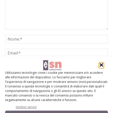
Utilizziamo tecnologie come i cookie per memorizzare e/o accedere
alle informazioni del dispositivo. Lo facciamo per migliorare
Salva il mio nome, email e sito web in questo browser per la
l'esperienza di navigazione e per mostrare annunci (non) personalizzati.
prossima volta che commento.
Il consenso a queste tecnologie ci consentirà di elaborare dati quali il
comportamento di navigazione o gli ID univoci su questo sito. Il
mancato consenso o la revoca del consenso possono influire
negativamente su alcune caratteristiche e funzioni.
Gestisci servizi