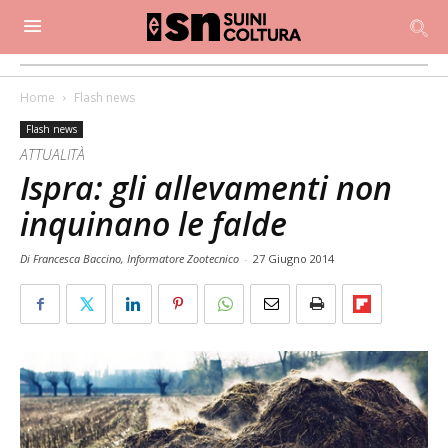
Home
Flash news
Flash news
ATTUALITÀ
Ispra: gli allevamenti non
inquinano le falde
Di Francesca Baccino, Informatore Zootecnico
-
27 Giugno 2014