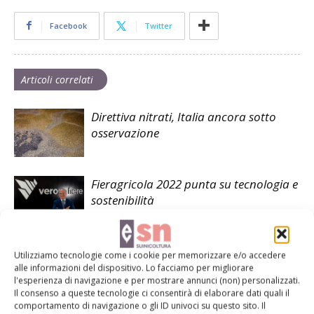
Facebook
Twitter
Articoli correlati
Direttiva nitrati, Italia ancora sotto
osservazione
Fieragricola 2022 punta su tecnologia e
sostenibilità
Polveri sottili, non è tutta colpa della
Utilizziamo tecnologie come i cookie per memorizzare e/o accedere
zootecnia
alle informazioni del dispositivo. Lo facciamo per migliorare
l'esperienza di navigazione e per mostrare annunci (non) personalizzati.
Il consenso a queste tecnologie ci consentirà di elaborare dati quali il
comportamento di navigazione o gli ID univoci su questo sito. Il