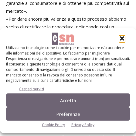
garanzie al consumatore e di ottenere più competitività sul
mercato».
«Per dare ancora più valenza a questo processo abbiamo
scelto di certificare la procedura, delineando così un
disciplinare. A distanza di qualche anno, oggi Opas propone
ai suoi soci tre disciplinari: uno dedicato all’animal welfare,
Utilizziamo tecnologie come i cookie per memorizzare e/o accedere
uno all’uso degli antibiotici e uno al biologico».
alle informazioni del dispositivo. Lo facciamo per migliorare
«Si deduce – sottolinea Pozzi - che l’impegno richiesto ai
l'esperienza di navigazione e per mostrare annunci (non) personalizzati.
Il consenso a queste tecnologie ci consentirà di elaborare dati quali il
nostri soci è certamente alto, ma economicamente lo si
comportamento di navigazione o gli ID univoci su questo sito. Il
può ritenere sostenibile. Del resto, al di là delle scelte di
mancato consenso o la revoca del consenso possono influire
negativamente su alcune caratteristiche e funzioni.
Opas, tutto il settore sta viaggiando verso quella direzione
Gestisci servizi
e la maggior parte dei requisiti da noi richiesti risultano già
normati. Temi quali quelli affrontati dai disciplinari di Opas
Accetta
infatti sono oggi molto discussi e sensibilizzano
fortemente il consumatore, disposto a spendere qualcosa
Preferenze
in più per prodotti con determinate caratteristiche. Infine,
Cookie Policy
Privacy Policy
attraverso i disciplinari siamo anche stati in grado di