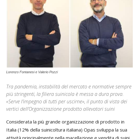
Lorenzo Fontanesi e Valerio Pozzi
Tra pandemia, instabilità del mercato e normative sempre
più stringenti, la filiera suinicola è messa a dura prova.
«Serve l’impegno di tutti per uscirne», il punto di vista dei
vertici dell’Organizzazione prodotto allevatori suini
Considerata la più grande organizzazione di prodotto in
Italia (12% della suinicoltura italiana) Opas sviluppa la sua
attività principalmente nella macellazione e vendita di suini