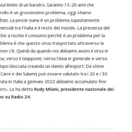
 sul limite di un baratro. Saranno 15-20 anni che
trollo è un grossissimo problema, oggi stiamo
coltati. La peste suina è un problema squisitamente
ciali tra l'Italia e il resto del mondo. La presenza del
mette a rischio il consumo perché è un problema per la
roblema è che questo virus trasportato attraverso la
 non c'è. Quindi da quando noi abbiamo avuto il virus in
ina, verso il Giappone, verso l'Asia in generale e verso
i dopo bloccata creando un danno all'export. Da stime
 Carni e dei Salumi) può essere valutato tra i 20 e i 30
ivata in Italia a gennaio 2022 abbiamo accumulato fino
ort». Lo ha detto
Rudy Milani, presidente nazionale dei
no su Radio 24.