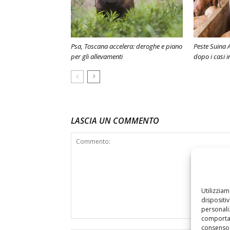
Psa, Toscana accelera: deroghe e piano
Peste Suina A
per gli allevamenti
dopo i casi 
LASCIA UN COMMENTO
Utilizzia
dispositi
personaliz
comportam
consenso 