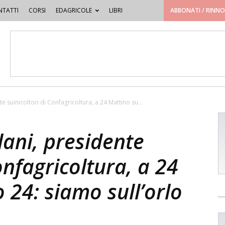
TATTI
CORSI
EDAGRICOLE
LIBRI
ABBONATI / RINN
te suinicoltori di Confagricoltura, a 24 Mattino su...
lani, presidente
onfagricoltura, a 24
 24: siamo sull’orlo