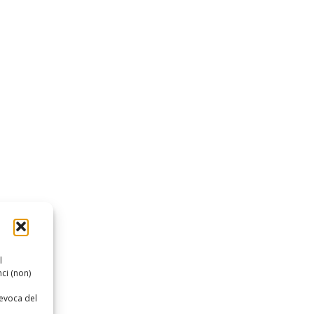
l
ci (non)
revoca del