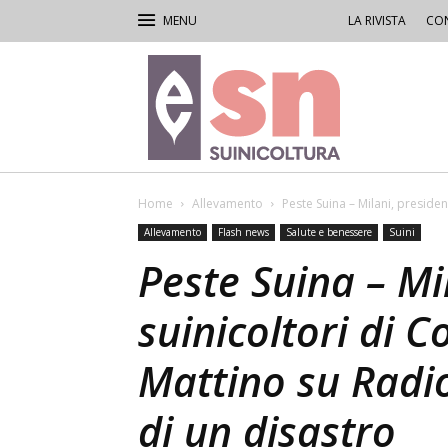
LA RIVISTA
CON
Rivista
di
Suinicoltura
Home
Allevamento
Peste Suina – Milani, presiden
Allevamento
Flash news
Salute e benessere
Suini
Peste Suina – Mi
suinicoltori di C
Mattino su Radio
di un disastro