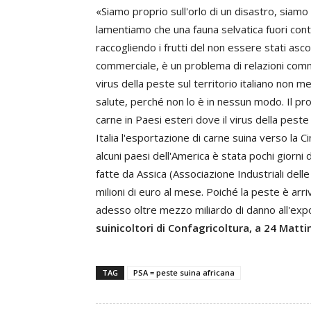
«Siamo proprio sull'orlo di un disastro, siamo
lamentiamo che una fauna selvatica fuori con
raccogliendo i frutti del non essere stati as
commerciale, è un problema di relazioni commer
virus della peste sul territorio italiano non 
salute, perché non lo è in nessun modo. Il p
carne in Paesi esteri dove il virus della peste
Italia l'esportazione di carne suina verso la C
alcuni paesi dell'America è stata pochi giorn
fatte da Assica (Associazione Industriali delle
milioni di euro al mese. Poiché la peste è arr
adesso oltre mezzo miliardo di danno all'exp
suinicoltori di Confagricoltura, a 24 Matti
TAG
PSA = peste suina africana