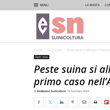
LA RIVISTA
CON
Rivista
di
Suinicoltura
Home
Flash news
Peste suina si allarga in Piemo
Flash news
Peste suina si a
primo caso nell’
Di
Redazione Suinicoltura
16 Gennaio 2024