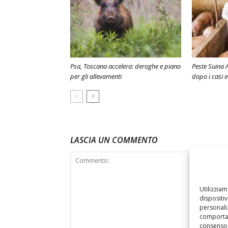
Psa, Toscana accelera: deroghe e piano
Peste Suina A
per gli allevamenti
dopo i casi 
LASCIA UN COMMENTO
Utilizzia
dispositi
personaliz
comportam
consenso 