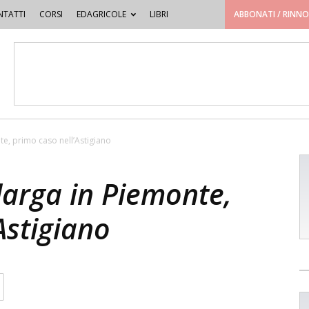
TATTI
CORSI
EDAGRICOLE
LIBRI
ABBONATI / RINN
nte, primo caso nell’Astigiano
llarga in Piemonte,
Astigiano