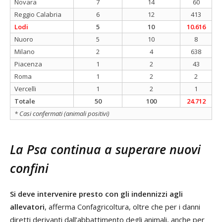
Novara
7
14
60
Reggio Calabria
6
12
413
Lodi
5
10
10.616
Nuoro
5
10
8
Milano
2
4
638
Piacenza
1
2
43
Roma
1
2
2
Vercelli
1
2
1
Totale
50
100
24.712
* Casi confermati (animali positivi)
La Psa continua a superare nuovi
confini
Si deve intervenire presto con gli indennizzi agli
allevatori
, afferma Confagricoltura, oltre che per i danni
diretti derivanti dall’abbattimento degli animali, anche per