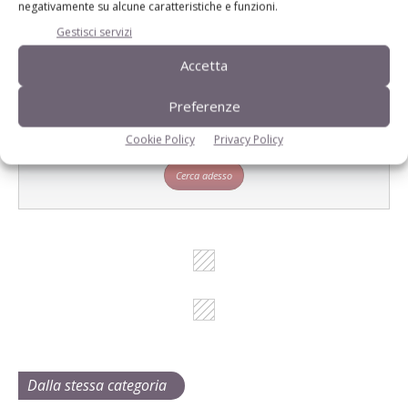
negativamente su alcune caratteristiche e funzioni.
Cerca adesso
Gestisci servizi
Accetta
Preferenze
L'Esperto risponde
I consigli di Terra e Vita agli agricoltori
Cookie Policy
Privacy Policy
Cerca adesso
Dalla stessa categoria