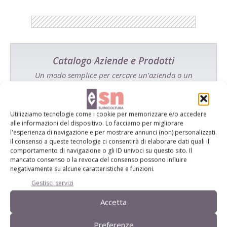
Catalogo Aziende e Prodotti
Un modo semplice per cercare un'azienda o un
prodotto!
Cerca adesso
Utilizziamo tecnologie come i cookie per memorizzare e/o accedere
alle informazioni del dispositivo. Lo facciamo per migliorare
l'esperienza di navigazione e per mostrare annunci (non) personalizzati.
Il consenso a queste tecnologie ci consentirà di elaborare dati quali il
comportamento di navigazione o gli ID univoci su questo sito. Il
mancato consenso o la revoca del consenso possono influire
L'Esperto risponde
negativamente su alcune caratteristiche e funzioni.
I consigli di Terra e Vita agli agricoltori
Gestisci servizi
Accetta
Cerca adesso
Preferenze