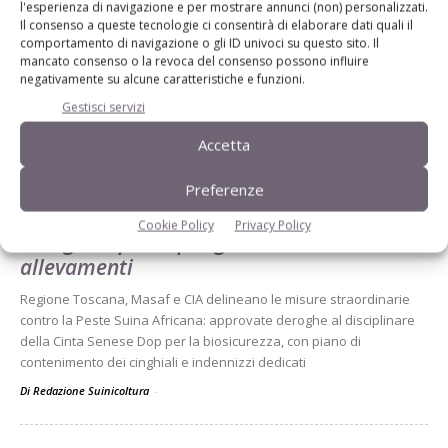
l'esperienza di navigazione e per mostrare annunci (non) personalizzati.
Il consenso a queste tecnologie ci consentirà di elaborare dati quali il
comportamento di navigazione o gli ID univoci su questo sito. Il
mancato consenso o la revoca del consenso possono influire
negativamente su alcune caratteristiche e funzioni.
Gestisci servizi
Dalla stessa categoria
Accetta
IN PRIMO PIANO
29 Luglio 2026
Preferenze
Psa, Toscana accelera:
Cookie Policy
Privacy Policy
deroghe e piano per gli
allevamenti
Regione Toscana, Masaf e CIA delineano le misure straordinarie
contro la Peste Suina Africana: approvate deroghe al disciplinare
della Cinta Senese Dop per la biosicurezza, con piano di
contenimento dei cinghiali e indennizzi dedicati
Di Redazione Suinicoltura
-