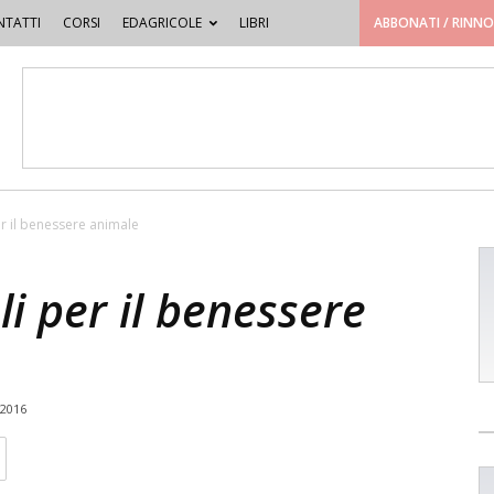
TATTI
CORSI
EDAGRICOLE
LIBRI
ABBONATI / RINN
er il benessere animale
li per il benessere
 2016