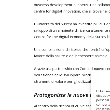
business development di Zoetis. Una collabor
centre for digital innovation, che si trova nel 
L’Università del Surrey ha investito più di 127 
sviluppo di un ambiente di ricerca altamente mu
Centre for the digital economy della Surrey b
Una combinazione di risorse che fornirà un’oppo
favore della salute e del benessere animale, de
Grazie alla partnership con Zoetis il nuovo ce
dell’azienda nello sviluppare prodotti e serviz
strumenti di valore per gli utilizzatori finali.
Utilizzia
Protagoniste le nuove tecnologi
dispositi
personaliz
comportam
Al centro della ricerca di vHive saranno le nuov
consenso 