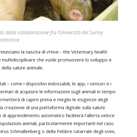
to dalla collaborazione fra l’Università del Surrey
zootecnica
annunciano la nascita di vHive - the Veterinary health
e multidisciplinare che vuole promuovere lo sviluppo e
 della salute animale.
ali – come i dispositivi indossabili, le app, i sensori e i
terinari di acquisire le informazioni sugli animali in tempo
rmetterà di capire prima e meglio le esigenze degli
, la creazione di una piattaforma digitale sulla salute
o di apprendimento automatico faciliterà l’allerta veloce
popolazioni animali, particolarmente importanti nel caso
virus Schmallenberg o della Febbre catarrale degli ovini,