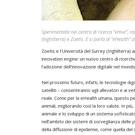
Sperimentate nel centro di ricerca “vHive”, na
(Inghilterra) e Zoetis. E si parla di “eHealth” 
Zoetis e l’Università del Surrey (Inghilterra) 
innovation engine: un nuovo centro di ricerch
l’adozione dell’innovazione digitale nel mondo
Nel prossimo futuro, infatti, le tecnologie digit
satelliti – consentiranno agli allevatori e ai ve
reale. Come per la eHealth umana, questo pe
animali, migliorando così la loro salute. In più
animale e lo sviluppo di un sistema sofisticat
nell’ambito dei sistemi di sorveglianza delle 
della diffusione di epidemie, come quella del 