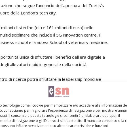
azione che segue l’annuncio dell’apertura del Zoetis’s
cuore della London’s tech city.
milioni di sterline (oltre 161 milioni di euro) nello
ltidisciplinare che include il 5G innovation centre, il
usiness school e la nuova School of veterinary medicine.
rtunità unica di sfruttare i benefici dell’era digitale a
gli allevatori e più in generale della società.
ntro di ricerca potrà sfruttare la leadership mondiale
i innovativi e nel saper tradurre le nuove tecnologie in
mo tecnologie come i cookie per memorizzare e/o accedere alle informazioni de
e digitali
vo. Lo facciamo per migliorare l'esperienza di navigazione e per mostrare annun
zati. Il consenso a queste tecnologie ci consentirà di elaborare dati quali il
ento di navigazione o gli ID univoci su questo sito. Il mancato consenso o la 
e tecnologie digitali per l’acquisizione di dati e il
possono influire negativamente su alcune caratteristiche e funzioni.