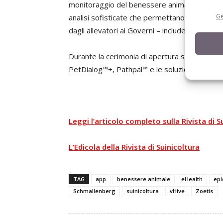
monitoraggio del benessere animale, e lo svil
Ge
analisi sofisticate che permettano di creare 
dagli allevatori ai Governi – includendo tutta l
Durante la cerimonia di apertura sono state
PetDialog™+, Pathpal™ e le soluzioni digitali p
Leggi l’articolo completo sulla Rivista di S
L’Edicola della Rivista di Suinicoltura
TAG
app
benessere animale
eHealth
ep
Schmallenberg
suinicoltura
vHive
Zoetis