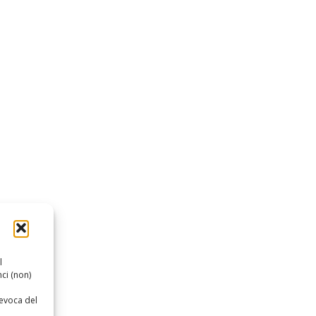
l
ci (non)
revoca del