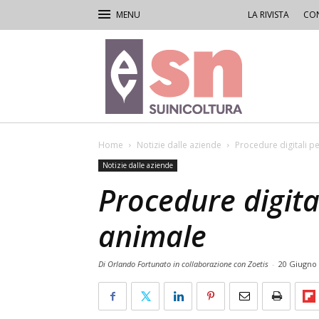
LA RIVISTA
CON
Rivista
di
Suinicoltura
Home
Notizie dalle aziende
Procedure digitali p
Notizie dalle aziende
Procedure digita
animale
Di Orlando Fortunato in collaborazione con Zoetis
-
20 Giugno