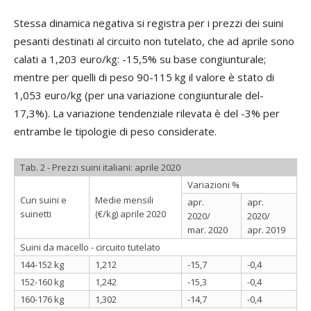
Stessa dinamica negativa si registra per i prezzi dei suini
pesanti destinati al circuito non tutelato, che ad aprile sono
calati a 1,203 euro/kg: -15,5% su base congiunturale;
mentre per quelli di peso 90-115 kg il valore è stato di
1,053 euro/kg (per una variazione congiunturale del-
17,3%). La variazione tendenziale rilevata è del -3% per
entrambe le tipologie di peso considerate.
Tab. 2 - Prezzi suini italiani: aprile 2020
Variazioni %
Cun suini e
Medie mensili
apr.
apr.
suinetti
(€/kg) aprile 2020
2020/
2020/
mar. 2020
apr. 2019
Suini da macello - circuito tutelato
144-152 kg
1,212
-15,7
-0,4
152-160 kg
1,242
-15,3
-0,4
160-176 kg
1,302
-14,7
-0,4