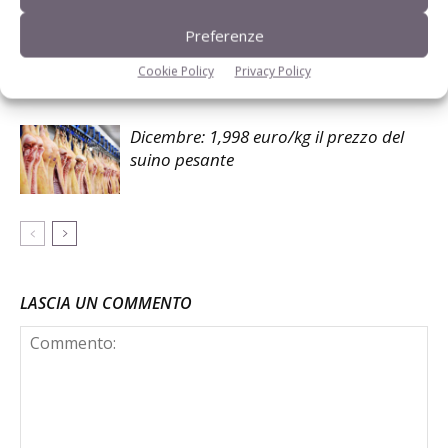
Preferenze
Gennaio: 1,93 euro/kg il prezzo del
suino pesante
Cookie Policy
Privacy Policy
Dicembre: 1,998 euro/kg il prezzo del
suino pesante
LASCIA UN COMMENTO