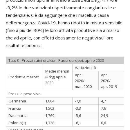
-9,2% le due variazioni rispettivamente congiunturale e
tendenziale. C’è da aggiungere che i macelli, a causa
dell’emergenza Covid-19, hanno ridotto in misura sensibile
(fino a più del 30%) le loro attività produttive sia a marzo
che ad aprile, con effetti decisamente negativi sui loro
risultati economici.
Tab. 3 - Prezzi suini di alcuni Paesi europei: aprile 2020
Variazioni %
Medie mensili
apr.
apr.
Prodotti e mercati
(€/kg) aprile
2020/
2020/
2020
mar. 2020
apr. 2019
Prezzi a peso vivo
Germania
1,804
-7,0
4,7
Francia
1,503
-3,3
7,6
Danimarca
1,769
-5,6
24,9
Polonia(1)
1,728
-6,1
0,6
Prezzi a peso morto