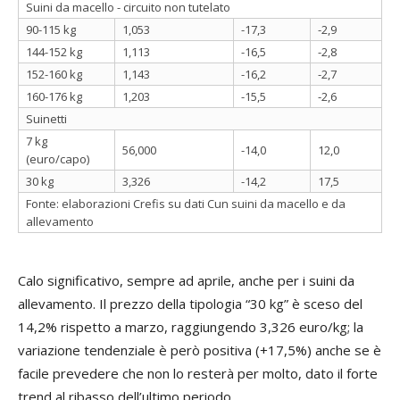
Suini da macello - circuito non tutelato
90-115 kg
1,053
-17,3
-2,9
144-152 kg
1,113
-16,5
-2,8
152-160 kg
1,143
-16,2
-2,7
160-176 kg
1,203
-15,5
-2,6
Suinetti
7 kg
56,000
-14,0
12,0
(euro/capo)
30 kg
3,326
-14,2
17,5
Fonte: elaborazioni Crefis su dati Cun suini da macello e da
allevamento
Calo significativo, sempre ad aprile, anche per i suini da
allevamento. Il prezzo della tipologia “30 kg” è sceso del
14,2% rispetto a marzo, raggiungendo 3,326 euro/kg; la
variazione tendenziale è però positiva (+17,5%) anche se è
facile prevedere che non lo resterà per molto, dato il forte
trend al ribasso dell’ultimo periodo.