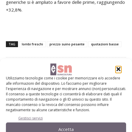
generiche si è ampliato a favore delle prime, raggiungendo
+32,8%.
TAG
lombi freschi
prezzo suino pesante
quotazioni basse
Facebook
Twitter
Utilizziamo tecnologie come i cookie per memorizzare e/o accedere
alle informazioni del dispositivo. Lo facciamo per migliorare
l'esperienza di navigazione e per mostrare annunci (non) personalizzati.
Il consenso a queste tecnologie ci consentirà di elaborare dati quali il
comportamento di navigazione o gli ID univoci su questo sito. Il
Articoli correlati
mancato consenso o la revoca del consenso possono influire
negativamente su alcune caratteristiche e funzioni.
Febbraio: 2,04 euro/kg il prezzo del
Gestisci servizi
suino pesante
Accetta