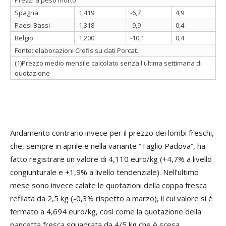
Spagna
1,419
-6,7
4,9
Paesi Bassi
1,318
-9,9
0,4
Belgio
1,200
-10,1
0,4
Fonte: elaborazioni Crefis su dati Porcat.
(1)Prezzo medio mensile calcolato senza l'ultima settimana di
quotazione
Andamento contrario invece per il prezzo dei lombi freschi,
che, sempre in aprile e nella variante “Taglio Padova”, ha
fatto registrare un valore di 4,110 euro/kg (+4,7% a livello
congiunturale e +1,9% a livello tendenziale). Nell’ultimo
mese sono invece calate le quotazioni della coppa fresca
refilata da 2,5 kg (-0,3% rispetto a marzo), il cui valore si è
fermato a 4,694 euro/kg, così come la quotazione della
pancetta fresca squadrata da 4/5 kg che è scesa