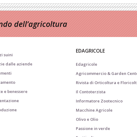
do dell’agricoltura
EDAGRICOLE
i suini
zie dalle aziende
Edagricole
menti
Agricommercio & Garden Cent
vamento
Rivista di Orticoltura e Floricol
te e benessere
Il Contoterzista
entazione
Informatore Zootecnico
oduzione
Macchine Agricole
i
Olivo e Olio
Passione in verde