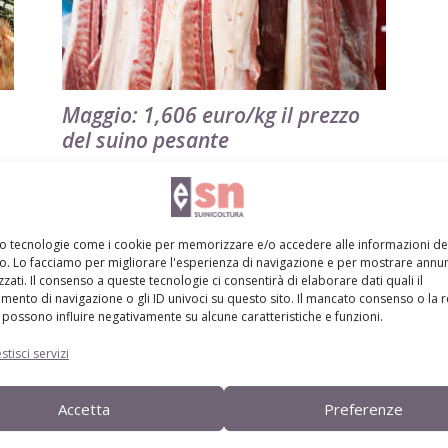
Maggio: 1,606 euro/kg il prezzo
del suino pesante
Di Stefano Boccoli
-
20 Giugno 2022
mo tecnologie come i cookie per memorizzare e/o accedere alle informazioni de
vo. Lo facciamo per migliorare l'esperienza di navigazione e per mostrare annun
zati. Il consenso a queste tecnologie ci consentirà di elaborare dati quali il
ento di navigazione o gli ID univoci su questo sito. Il mancato consenso o la 
possono influire negativamente su alcune caratteristiche e funzioni.
stisci servizi
l
Marzo: 1,552 euro/kg il prezzo del
Accetta
Preferenze
suino pesante
Di
Stefano Boccoli
14 Aprile 2022