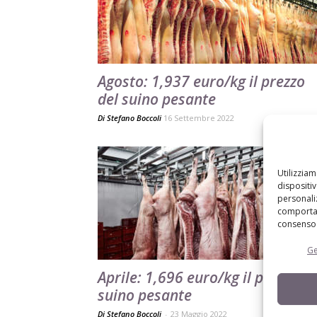
Agosto: 1,937 euro/kg il prezzo
del suino pesante
Di
Stefano Boccoli
16 Settembre 2022
Utilizzia
dispositi
personaliz
comportam
consenso 
Ge
Aprile: 1,696 euro/kg il prezzo de
suino pesante
Di Stefano Boccoli
-
23 Maggio 2022