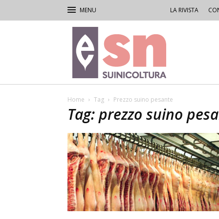
LA RIVISTA
CON
Rivista
di
Suinicoltura
Home
Tag
Prezzo suino pesante
Tag: prezzo suino pes