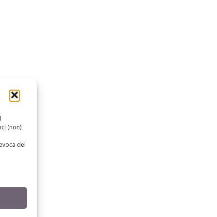
l
ci (non)
revoca del