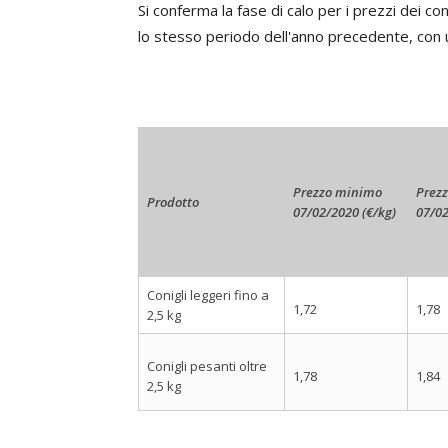
Si conferma la fase di calo per i prezzi dei co
lo stesso periodo dell'anno precedente, con 
Prezzo minimo
Prez
Prodotto
07/02/2020 (€/kg)
07/02
Conigli leggeri fino a
1,72
1,78
2,5 kg
Conigli pesanti oltre
1,78
1,84
2,5 kg