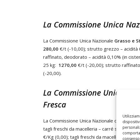
La Commissione Unica Nazi
La Commissione Unica Nazionale
Grasso e St
280,00
€/t (-10,00); strutto grezzo – acidità
raffinato, deodorato – acidità 0,10% (in cist
25 kg:
1270,00
€/t (-20,00); strutto raffinat
(-20,00).
La Commissione Unica Nazi
Fresca
Utilizzia
La Commissione Unica Nazionale dei
Tagli d
dispositi
personaliz
tagli freschi da macelleria – carré senza cop
comportam
€/Kg (0,00); tagli freschi da macelleria – ca
consenso 