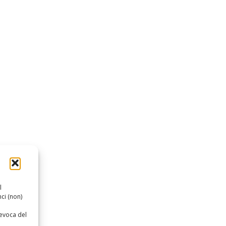
l
ci (non)
revoca del