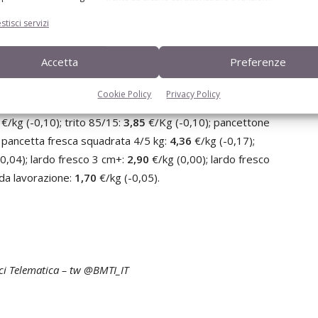
macelleria – busto con coppa, senza fondello, con costine:
stisci servizi
 – coppa fresca con osso:
3
,35
€/Kg (-0,10); coscia fresca
(-0,03); coscia fresca per crudo – refilata da 12 kg e
Accetta
Preferenze
do - refilata per produzione tipica (senza piede) da 11 a
udo - refilata per produzione tipica (senza piede) da 13
Cookie Policy
Privacy Policy
ta da 2,5 kg e oltre:
4,70
€/Kg (-0,03); spalla fresca
€/kg (-0,10); trito 85/15:
3,85
€/Kg (-0,10); pancettone
; pancetta fresca squadrata 4/5 kg:
4,36
€/kg (-0,17);
0,04); lardo fresco 3 cm+:
2,90
€/kg (0,00); lardo fresco
 da lavorazione:
1,70
€/kg (-0,05).
ci Telematica – tw @BMTI_IT