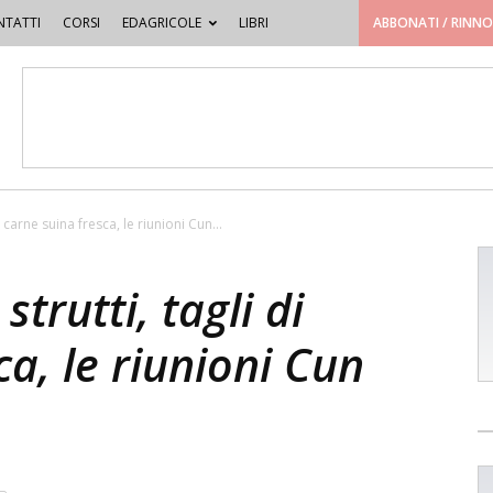
TATTI
CORSI
EDAGRICOLE
LIBRI
ABBONATI / RINN
i carne suina fresca, le riunioni Cun...
strutti, tagli di
ca, le riunioni Cun