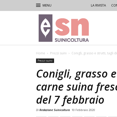
LA RIVISTA
CON
Rivista
di
Suinicoltura
Home
Prezzi suini
Conigli, grasso e strutti, tagli d
Prezzi suini
Conigli, grasso e 
carne suina fres
del 7 febbraio
Di
Redazione Suinicoltura
10 Febbraio 2020