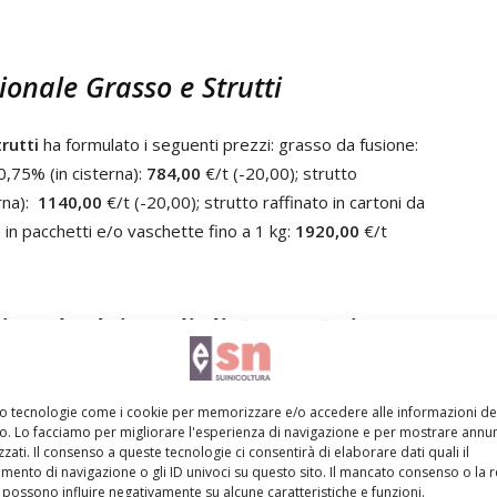
onale Grasso e Strutti
rutti
ha formulato i seguenti prezzi: grasso da fusione:
 0,75% (in cisterna):
784,00
€/t (-20,00); strutto
erna):
1140,00
€/t (-20,00); strutto raffinato in cartoni da
o in pacchetti e/o vaschette fino a 1 kg:
1920,00
€/t
onale dei Tagli di Carne Suina
mo tecnologie come i cookie per memorizzare e/o accedere alle informazioni de
i Carne Suina Fresca
ha formulato i seguenti prezzi:
vo. Lo facciamo per migliorare l'esperienza di navigazione e per mostrare annun
zati. Il consenso a queste tecnologie ci consentirà di elaborare dati quali il
pa, senza fondello, senza costine (lombo Bologna):
3,10
ento di navigazione o gli ID univoci su questo sito. Il mancato consenso o la 
rré senza coppa, senza fondello, con costine (lombo
possono influire negativamente su alcune caratteristiche e funzioni.