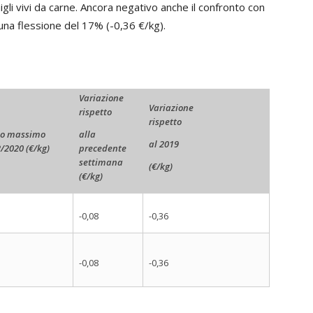
nigli vivi da carne. Ancora negativo anche il confronto con
una flessione del 17% (-0,36 €/kg).
Variazione
Variazione
rispetto
rispetto
zo massimo
alla
al 2019
/2020 (€/kg)
precedente
settimana
(€/kg)
(€/kg)
-0,08
-0,36
-0,08
-0,36