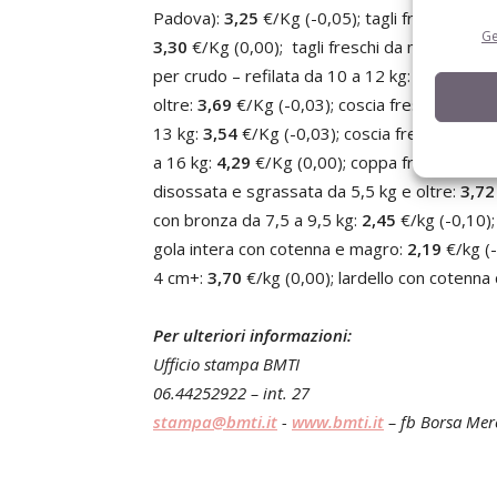
Padova):
3,25
€/Kg (-0,05); tagli freschi da 
Ge
3,30
€/Kg (0,00); tagli freschi da macelleria
per crudo – refilata da 10 a 12 kg:
3,08
€/Kg 
oltre:
3,69
€/Kg (-0,03); coscia fresca per cru
13 kg:
3,54
€/Kg (-0,03); coscia fresca per cr
a 16 kg:
4,29
€/Kg (0,00); coppa fresca refila
disossata e sgrassata da 5,5 kg e oltre:
3,72
con bronza da 7,5 a 9,5 kg:
2,45
€/kg (-0,10)
gola intera con cotenna e magro:
2,19
€/kg (-
4 cm+:
3,70
€/kg (0,00); lardello con cotenna
Per ulteriori informazioni:
Ufficio stampa BMTI
06.44252922 – int. 27
stampa@bmti.it
-
www.bmti.it
– fb Borsa Mer