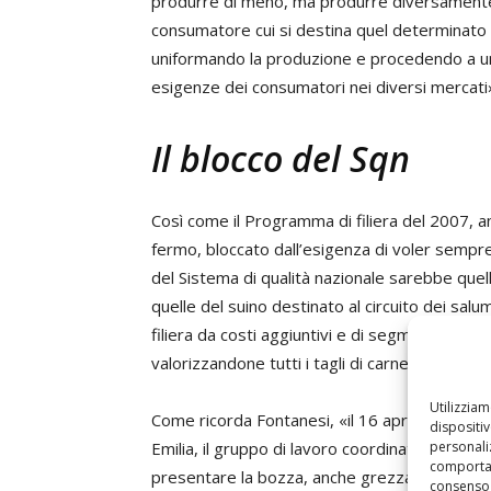
produrre di meno, ma produrre diversamente. 
consumatore cui si destina quel determinato
uniformando la produzione e procedendo a un
esigenze dei consumatori nei diversi mercati
Il blocco del Sqn
Così come il Programma di filiera del 2007, an
fermo, bloccato dall’esigenza di voler sempre
del Sistema di qualità nazionale sarebbe quello 
quelle del suino destinato al circuito dei salum
filiera da costi aggiuntivi e di segmentare qu
valorizzandone tutti i tagli di carne.
Utilizzia
Come ricorda Fontanesi, «il 16 aprile dell’ann
dispositi
personaliz
Emilia, il gruppo di lavoro coordinato dalle 
comportam
presentare la bozza, anche grezza, di discipli
consenso 