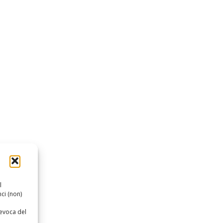
l
ci (non)
revoca del