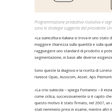
Programmazione produttiva risolutiva e segme
sono le strategie suggerita dal presidente 
«La suinicoltura italiana si trova in uno stato
maggiore chiarezza sulla quantità e sulla qua
raggiungere uno standard di prodotto e pot
segmentazione, in base alle diverse esigenz
Sono queste la diagnosi e la ricetta di Loren
riunisce Opas, Assocom, Asser, Aps Piemont
«La crisi suinicola ‒ spiega Fontanesi ‒ è ini
come ciclica, successivamente si è capito che 
questo motivo è stato firmato, nel 2007, un acc
stati nemmeno presi in esame, mentre altri no