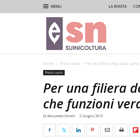
LA RIVISTA
CON
Rivista
di
Suinicoltura
Home
Prezzi suini
Per una filiera dop della carn
Prezzi suini
Per una filiera 
che funzioni ve
Di Alessandra Ferretti
-
5 Giugno 2015