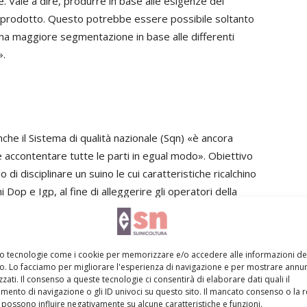
Vale a dire, produrre in base alle esigenze del
 prodotto. Questo potrebbe essere possibile soltanto
a maggiore segmentazione in base alle differenti
».
che il Sistema di qualità nazionale (Sqn) «è ancora
 accontentare tutte le parti in egual modo». Obiettivo
di disciplinare un suino le cui caratteristiche ricalchino
i Dop e Igp, al fine di alleggerire gli operatori della
anto possibile il mercato del suino pesante
mo tecnologie come i cookie per memorizzare e/o accedere alle informazioni de
o scorso, in occasione della Giornata suinicola di Reggio
vo. Lo facciamo per migliorare l'esperienza di navigazione e per mostrare annun
zati. Il consenso a queste tecnologie ci consentirà di elaborare dati quali il
regioni Emilia-Romagna e Lombardia era stato invitato a
ento di navigazione o gli ID univoci su questo sito. Il mancato consenso o la 
nare sul Sistema di qualità nazionale per la
possono influire negativamente su alcune caratteristiche e funzioni.