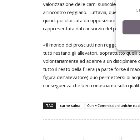
valorizzazione delle carni suinicole, da parte
Ge
all’incontro reggiano. Tuttavia, quella bozza d
quindi poi bloccata da opposizioni che volevan
rappresentata dal consorzio del prosciutto d
«Il mondo dei prosciutti non regge più il peso 
tutti restano gli allevatori, soprattutto quel
volontariamente ad aderire a un disciplinare 
tutto il resto della filiera (a parte forse il ma
figura dell’allevatore) può permettersi di acq
conseguenza che ben conosciamo sulla qualit
TAG
carne suina
Cun = Commissioni uniche nazi