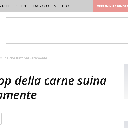
TATTI
CORSI
EDAGRICOLE
LIBRI
ABBONATI / RINN
e suina che funzioni veramente
dop della carne suina
ramente