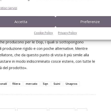
 di Giovanni Di Genova, del Mipaaf, intervenuto proprio
stisci servizi
i disciplinare, nel frattempo, è stata rimaneggiata e
o far valere la propria voce, non ultima quella
Accetta
Preferenze
i Parma».
Cookie Policy
Privacy Policy
del suino e nella filiera coloro che ci rimettono più di
li che producono per le Dop, i quali si sottopongono
di produzione rigido e con poche alternative. Mentre
cellatore, che da questo punto di vista è più simile alla
uistare in modo indiscriminato cosce estere, con tutte le
à del prodotto».
onali
filiera
mercato
Sqn
Suini
Unapros