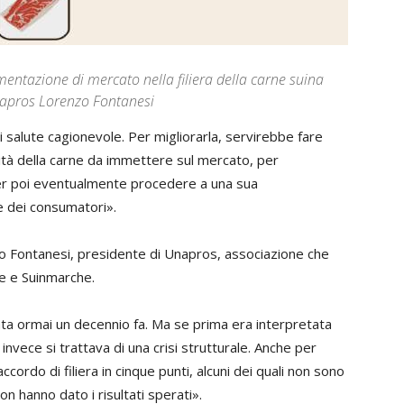
ntazione di mercato nella filiera della carne suina
Unapros Lorenzo Fontanesi
 di salute cagionevole. Per migliorarla, servirebbe fare
lità della carne da immettere sul mercato, per
er poi eventualmente procedere a una sua
e dei consumatori».
zo Fontanesi, presidente di Unapros, associazione che
e e Suinmarche.
ziata ormai un decennio fa. Ma se prima era interpretata
invece si trattava di una crisi strutturale. Anche per
ordo di filiera in cinque punti, alcuni dei quali non sono
n hanno dato i risultati sperati».