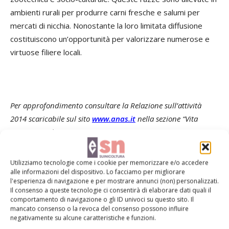
ambienti rurali per produrre carni fresche e salumi per
mercati di nicchia. Nonostante la loro limitata diffusione
costituiscono un’opportunità per valorizzare numerose e
virtuose filiere locali.
Per approfondimento consultare la Relazione sull’attività
2014 scaricabile sul sito
www.anas.it
nella sezione “Vita
Associativa/documenti”.
Utilizziamo tecnologie come i cookie per memorizzare e/o accedere
TAG
Anas
Dop
Igp
mercato
alle informazioni del dispositivo. Lo facciamo per migliorare
l'esperienza di navigazione e per mostrare annunci (non) personalizzati.
Il consenso a queste tecnologie ci consentirà di elaborare dati quali il
comportamento di navigazione o gli ID univoci su questo sito. Il
mancato consenso o la revoca del consenso possono influire
negativamente su alcune caratteristiche e funzioni.
Facebook
Twitter