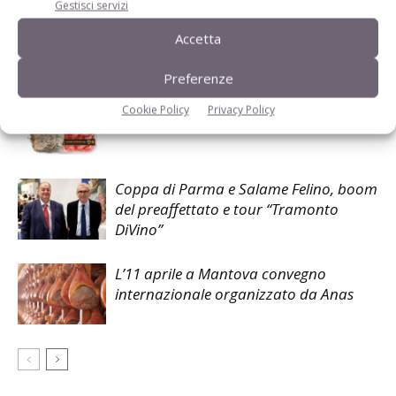
Gestisci servizi
Accetta
Articoli correlati
Preferenze
Culatello di Zibello Dop, cresce il
Cookie Policy
Privacy Policy
mercato del preaffettato
Coppa di Parma e Salame Felino, boom
del preaffettato e tour “Tramonto
DiVino”
L’11 aprile a Mantova convegno
internazionale organizzato da Anas