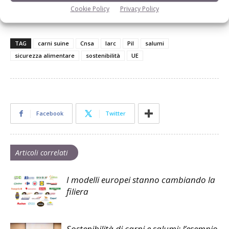
Cookie Policy
Privacy Policy
L’Edicola della Rivista di Suinicoltura
TAG
carni suine
Cnsa
Iarc
Pil
salumi
sicurezza alimentare
sostenibilità
UE
Facebook
Twitter
Articoli correlati
I modelli europei stanno cambiando la
filiera
Sostenibilità di carni e salumi: l’esempio