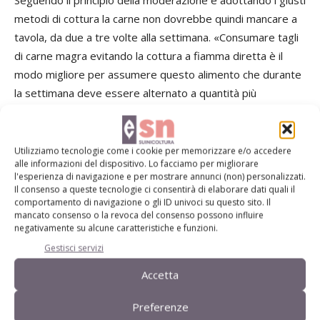
metodi di cottura la carne non dovrebbe quindi mancare a
tavola, da due a tre volte alla settimana. «Consumare tagli
di carne magra evitando la cottura a fiamma diretta è il
modo migliore per assumere questo alimento che durante
la settimana deve essere alternato a quantità più
abbondanti di frutta e verdura, proprio come previsto dalla
dieta mediterranea - conclude Calabrese -. Un regime
dietetico adeguato ed equilibrato non solo garantisce un
Utilizziamo tecnologie come i cookie per memorizzare e/o accedere
alle informazioni del dispositivo. Lo facciamo per migliorare
apporto ottimale di nutrienti, ma permette anche di
l'esperienza di navigazione e per mostrare annunci (non) personalizzati.
ricevere sostanze che svolgono un ruolo preventivo o
Il consenso a queste tecnologie ci consentirà di elaborare dati quali il
comportamento di navigazione o gli ID univoci su questo sito. Il
protettivo nei confronti di determinate patologie».
mancato consenso o la revoca del consenso possono influire
negativamente su alcune caratteristiche e funzioni.
Gestisci servizi
Accetta
Leggi l’articolo completo sulla Rivista di Suinicoltura n.
7-8/2016
Preferenze