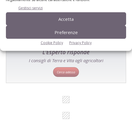
prodotto!
Gestisci servizi
Cerca adesso
Accetta
Preferenze
Cookie Policy
Privacy Policy
L'Esperto risponde
I consigli di Terra e Vita agli agricoltori
Cerca adesso