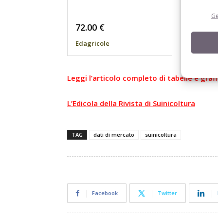
Ge
72.00
€
37.05
Edagricole
Edagric
Leggi l’articolo completo di tabelle e grafic
L’Edicola della Rivista di Suinicoltura
TAG
dati di mercato
suinicoltura
Facebook
Twitter