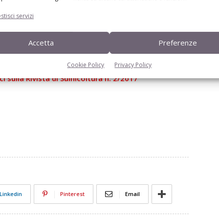
zootecnica
stisci servizi
€
27.55
€
39.00
€
29.00
€
Accetta
Preferenze
ole
Edagricole
Cookie Policy
Privacy Policy
i sulla Rivista di Suinicoltura n. 2/2017
Linkedin
Pinterest
Email