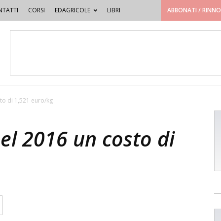
TATTI
CORSI
EDAGRICOLE
LIBRI
ABBONATI / RINN
to di 1,521 euro/kg
el 2016 un costo di