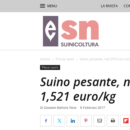
LA RIVISTA
CON
Rivista
di
Suinicoltura
Home
Prezzi suini
Suino pesante, nel 2016 un cos
Prezzi suini
Suino pesante, n
1,521 euro/kg
Di Giovanni Battista Testa
-
8 Febbraio 2017