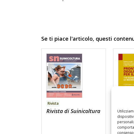
Se ti piace l'articolo, questi conten
Rivista
Libro
Rivista di Suinicoltura
Utilizzia
Prontu
dispositi
personaliz
alimen
comportam
IV ed.
consenso 