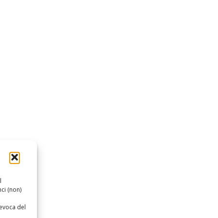
l
ci (non)
revoca del