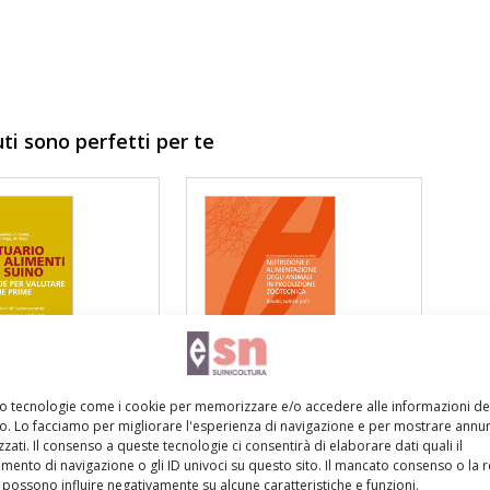
uti sono perfetti per te
Libro
mo tecnologie come i cookie per memorizzare e/o accedere alle informazioni de
ario degli
Nutrizione e
vo. Lo facciamo per migliorare l'esperienza di navigazione e per mostrare annun
zati. Il consenso a queste tecnologie ci consentirà di elaborare dati quali il
ti per il suino
alimentazione degli
ento di navigazione o gli ID univoci su questo sito. Il mancato consenso o la 
animali in produzione
possono influire negativamente su alcune caratteristiche e funzioni.